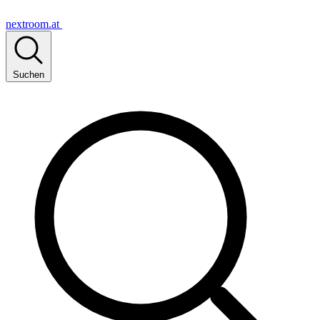
nextroom.at
Suchen