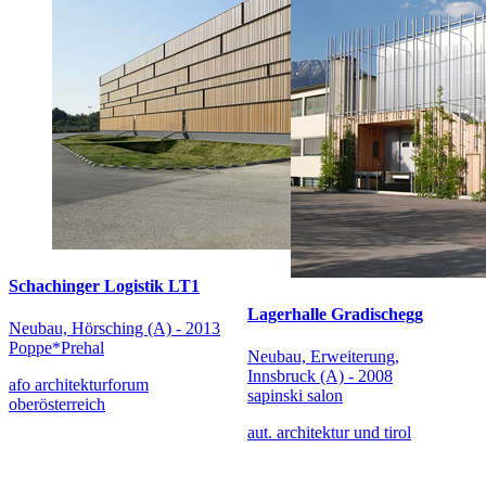
Schachinger Logistik LT1
Lagerhalle Gradischegg
Neubau, Hörsching (A) - 2013
Poppe*Prehal
Neubau, Erweiterung,
Innsbruck (A) - 2008
afo architekturforum
sapinski salon
oberösterreich
aut. architektur und tirol