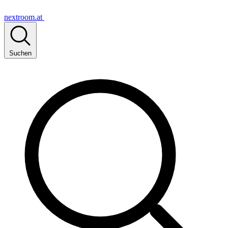
nextroom.at
Suchen