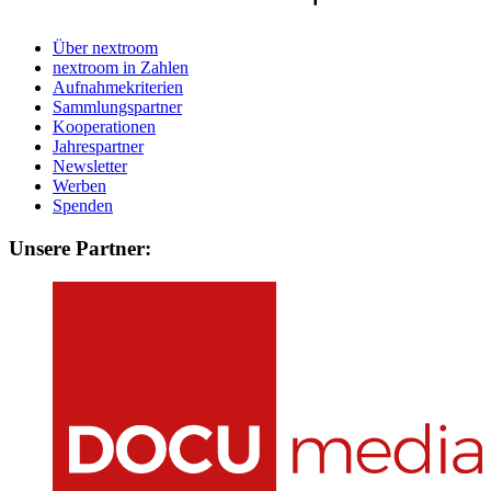
Über nextroom
nextroom in Zahlen
Aufnahmekriterien
Sammlungspartner
Kooperationen
Jahrespartner
Newsletter
Werben
Spenden
Unsere Partner: