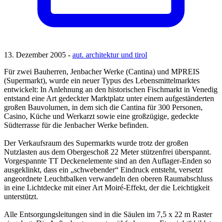
13. Dezember 2005 -
aut. architektur und tirol
Für zwei Bauherren, Jenbacher Werke (Cantina) und MPREIS
(Supermarkt), wurde ein neuer Typus des Lebensmittelmarktes
entwickelt: In Anlehnung an den historischen Fischmarkt in Venedig
entstand eine Art gedeckter Marktplatz unter einem aufgeständerten
großen Bauvolumen, in dem sich die Cantina für 300 Personen,
Casino, Küche und Werkarzt sowie eine großzügige, gedeckte
Südterrasse für die Jenbacher Werke befinden.
Der Verkaufsraum des Supermarkts wurde trotz der großen
Nutzlasten aus dem Obergeschoß 22 Meter stützenfrei überspannt.
Vorgespannte TT Deckenelemente sind an den Auflager-Enden so
ausgeklinkt, dass ein „schwebender“ Eindruck entsteht, versetzt
angeordnete Leuchtbalken verwandeln den oberen Raumabschluss
in eine Lichtdecke mit einer Art Moiré-Effekt, der die Leichtigkeit
unterstützt.
Alle Entsorgungsleitungen sind in die Säulen im 7,5 x 22 m Raster