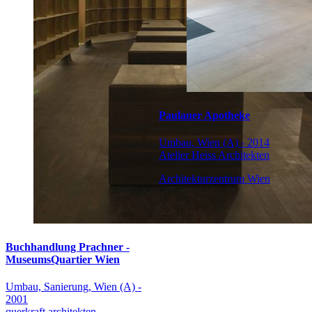
Paulaner Apotheke
Umbau, Wien (A) - 2014
Atelier Heiss Architekten
Architekturzentrum Wien
Buchhandlung Prachner -
MuseumsQuartier Wien
Umbau, Sanierung, Wien (A) -
2001
querkraft architekten