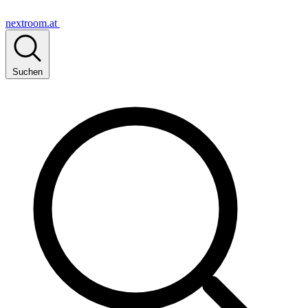
nextroom.at
Suchen