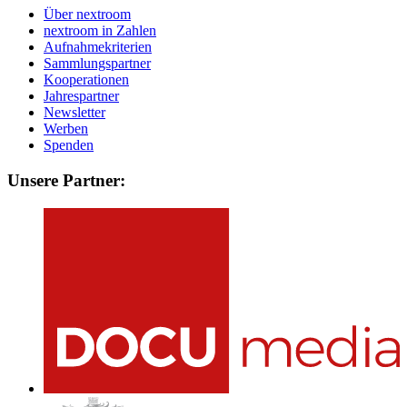
Über nextroom
nextroom in Zahlen
Aufnahmekriterien
Sammlungspartner
Kooperationen
Jahrespartner
Newsletter
Werben
Spenden
Unsere Partner: