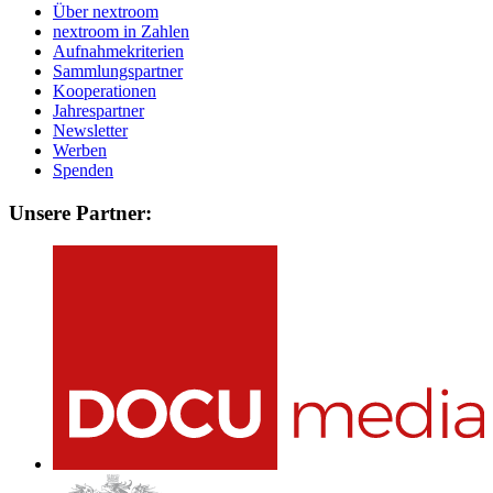
Über nextroom
nextroom in Zahlen
Aufnahmekriterien
Sammlungspartner
Kooperationen
Jahrespartner
Newsletter
Werben
Spenden
Unsere Partner: