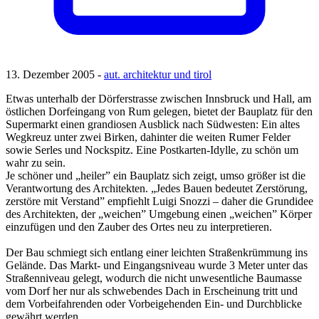
13. Dezember 2005 -
aut. architektur und tirol
Etwas unterhalb der Dörferstrasse zwischen Innsbruck und Hall, am
östlichen Dorfeingang von Rum gelegen, bietet der Bauplatz für den
Supermarkt einen grandiosen Ausblick nach Südwesten: Ein altes
Wegkreuz unter zwei Birken, dahinter die weiten Rumer Felder
sowie Serles und Nockspitz. Eine Postkarten-Idylle, zu schön um
wahr zu sein.
Je schöner und „heiler” ein Bauplatz sich zeigt, umso größer ist die
Verantwortung des Architekten. „Jedes Bauen bedeutet Zerstörung,
zerstöre mit Verstand” empfiehlt Luigi Snozzi – daher die Grundidee
des Architekten, der „weichen” Umgebung einen „weichen” Körper
einzufügen und den Zauber des Ortes neu zu interpretieren.
Der Bau schmiegt sich entlang einer leichten Straßenkrümmung ins
Gelände. Das Markt- und Eingangsniveau wurde 3 Meter unter das
Straßenniveau gelegt, wodurch die nicht unwesentliche Baumasse
vom Dorf her nur als schwebendes Dach in Erscheinung tritt und
dem Vorbeifahrenden oder Vorbeigehenden Ein- und Durchblicke
gewährt werden.