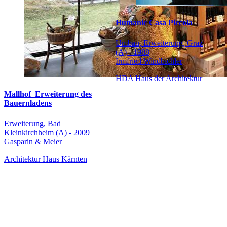
Humanic Casa Piccola
Umbau, Erweiterung, Graz
(A) - 1988
Irmfried Windbichler
HDA Haus der Architektur
Mallhof_Erweiterung des
Bauernladens
Erweiterung, Bad
Kleinkirchheim (A) - 2009
Gasparin & Meier
Architektur Haus Kärnten