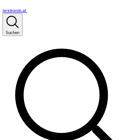
nextroom.at
Suchen