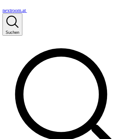
nextroom.at
Suchen