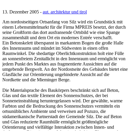
13. Dezember 2005 -
aut. architektur und tirol
Am nordostseitigen Ortsanfang von Silz wird ein Grundstück mit
einem Lebensmittelmarkt für die Firma MPREIS besetzt, der durch
seine Großform das dort ausfransende Ortsbild wie eine Spange
zusammenhält und dem Ort ein modernes Entrée verschafft.
Ein Betonskelett überspannt in markantem Bogen die große Halle
des Innenraums und mündet im Südwesten in einen offen
Raumwinkel. Die shedartige Oberlichtkonstruktion holt eine Fülle
an sonnenfreiem Zenitallicht in den Innenraum und ermöglicht von
jedem Punkt des Marktes aus fragmentierte Aussichten auf die
umgebende Bergwelt. An der Nordostseite des Gebäudes bietet eine
Glasfläche zur Orientierung ungehinderte Aussicht auf die
Nordkette und die Mieminger Berge.
Die Materialsprache des Baukörpers beschränkt sich auf Beton,
Glas und das textile Element des Sonnenschutzes, der bei
Sonneneinstrahlung heruntergelassen wird. Der gewählte, warme
Farbton und die Bedruckung des Sonnenschutzes vermitteln ein
ortsunübliches Ambiente und verweisen auf Pozuzo, die
südamerikanische Partnerstadt der Gemeinde Silz. Die auf Beton
und Glas reduzierte Raumhülle ermöglicht größtmögliche
Orientierung und vielfältige Interaktion zwischen Innen- und