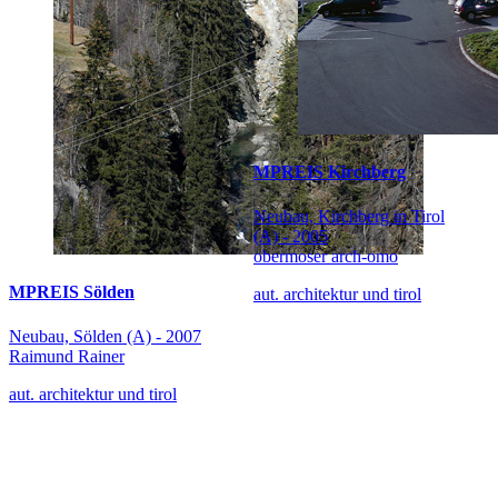
MPREIS Kirchberg
Neubau, Kirchberg in Tirol
(A) - 2005
obermoser arch-omo
MPREIS Sölden
aut. architektur und tirol
Neubau, Sölden (A) - 2007
Raimund Rainer
aut. architektur und tirol