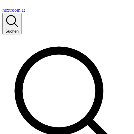
nextroom.at
Suchen