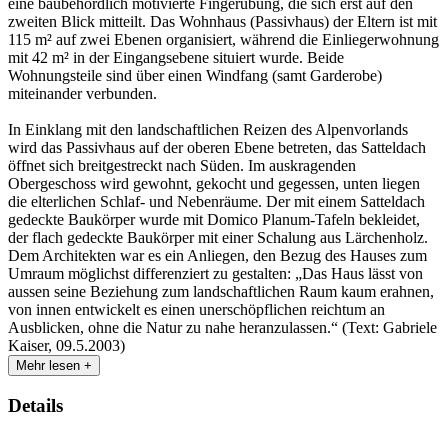
eine baubehördlich motivierte Fingerübung, die sich erst auf den
zweiten Blick mitteilt. Das Wohnhaus (Passivhaus) der Eltern ist mit
115 m² auf zwei Ebenen organisiert, während die Einliegerwohnung
mit 42 m² in der Eingangsebene situiert wurde. Beide
Wohnungsteile sind über einen Windfang (samt Garderobe)
miteinander verbunden.
In Einklang mit den landschaftlichen Reizen des Alpenvorlands
wird das Passivhaus auf der oberen Ebene betreten, das Satteldach
öffnet sich breitgestreckt nach Süden. Im auskragenden
Obergeschoss wird gewohnt, gekocht und gegessen, unten liegen
die elterlichen Schlaf- und Nebenräume. Der mit einem Satteldach
gedeckte Baukörper wurde mit Domico Planum-Tafeln bekleidet,
der flach gedeckte Baukörper mit einer Schalung aus Lärchenholz.
Dem Architekten war es ein Anliegen, den Bezug des Hauses zum
Umraum möglichst differenziert zu gestalten: „Das Haus lässt von
aussen seine Beziehung zum landschaftlichen Raum kaum erahnen,
von innen entwickelt es einen unerschöpflichen reichtum an
Ausblicken, ohne die Natur zu nahe heranzulassen.“ (Text: Gabriele
Kaiser, 09.5.2003)
Mehr lesen +
Details