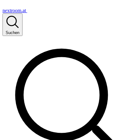
nextroom.at
Suchen