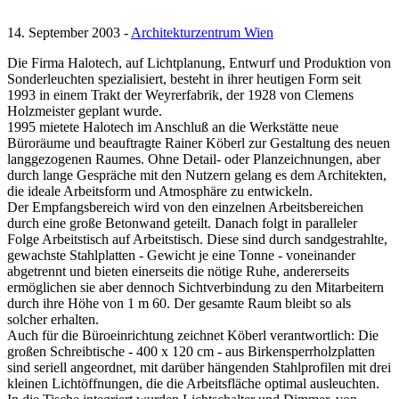
14. September 2003 -
Architekturzentrum Wien
Die Firma Halotech, auf Lichtplanung, Entwurf und Produktion von
Sonderleuchten spezialisiert, besteht in ihrer heutigen Form seit
1993 in einem Trakt der Weyrerfabrik, der 1928 von Clemens
Holzmeister geplant wurde.
1995 mietete Halotech im Anschluß an die Werkstätte neue
Büroräume und beauftragte Rainer Köberl zur Gestaltung des neuen
langgezogenen Raumes. Ohne Detail- oder Planzeichnungen, aber
durch lange Gespräche mit den Nutzern gelang es dem Architekten,
die ideale Arbeitsform und Atmosphäre zu entwickeln.
Der Empfangsbereich wird von den einzelnen Arbeitsbereichen
durch eine große Betonwand geteilt. Danach folgt in paralleler
Folge Arbeitstisch auf Arbeitstisch. Diese sind durch sandgestrahlte,
gewachste Stahlplatten - Gewicht je eine Tonne - voneinander
abgetrennt und bieten einerseits die nötige Ruhe, andererseits
ermöglichen sie aber dennoch Sichtverbindung zu den Mitarbeitern
durch ihre Höhe von 1 m 60. Der gesamte Raum bleibt so als
solcher erhalten.
Auch für die Büroeinrichtung zeichnet Köberl verantwortlich: Die
großen Schreibtische - 400 x 120 cm - aus Birkensperrholzplatten
sind seriell angeordnet, mit darüber hängenden Stahlprofilen mit drei
kleinen Lichtöffnungen, die die Arbeitsfläche optimal ausleuchten.