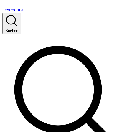
nextroom.at
Suchen