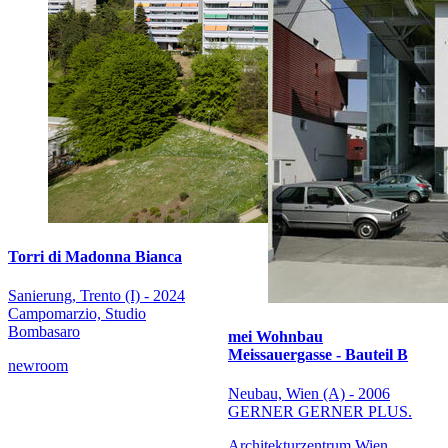
Torri di Madonna Bianca
Sanierung, Trento (I) - 2024
Campomarzio, Studio
Bombasaro
mei Wohnbau
Meissauergasse - Bauteil B
newroom
Neubau, Wien (A) - 2006
GERNER GERNER PLUS.
Architekturzentrum Wien