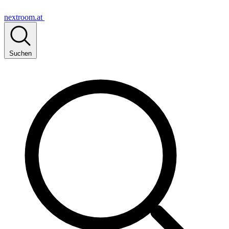
nextroom.at
Suchen