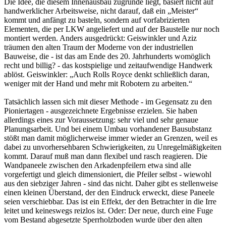
Die Idee, die diesem Innenausbau zugrunde liegt, basiert nicht auf
handwerklicher Arbeitsweise, nicht darauf, daß ein „Meister“
kommt und anfängt zu basteln, sondern auf vorfabrizierten
Elementen, die per LKW angeliefert und auf der Baustelle nur noch
montiert werden. Anders ausgedrückt: Geiswinkler und Aziz
träumen den alten Traum der Moderne von der industriellen
Bauweise, die - ist das am Ende des 20. Jahrhunderts womöglich
recht und billig? - das kostspielige und zeitaufwendige Handwerk
ablöst. Geiswinkler: „Auch Rolls Royce denkt schließlich daran,
weniger mit der Hand und mehr mit Robotern zu arbeiten.“
Tatsächlich lassen sich mit dieser Methode - im Gegensatz zu den
Pioniertagen - ausgezeichnete Ergebnisse erzielen. Sie haben
allerdings eines zur Voraussetzung: sehr viel und sehr genaue
Planungsarbeit. Und bei einem Umbau vorhandener Bausubstanz
stößt man damit möglicherweise immer wieder an Grenzen, weil es
dabei zu unvorhersehbaren Schwierigkeiten, zu Unregelmäßigkeiten
kommt. Darauf muß man dann flexibel und rasch reagieren. Die
Wandpaneele zwischen den Arkadenpfeilern etwa sind alle
vorgefertigt und gleich dimensioniert, die Pfeiler selbst - wiewohl
aus den siebziger Jahren - sind das nicht. Daher gibt es stellenweise
einen kleinen Überstand, der den Eindruck erweckt, diese Paneele
seien verschiebbar. Das ist ein Effekt, der den Betrachter in die Irre
leitet und keineswegs reizlos ist. Oder: Der neue, durch eine Fuge
vom Bestand abgesetzte Sperrholzboden wurde über den alten