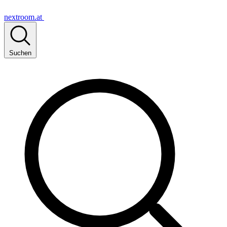
nextroom.at
Suchen