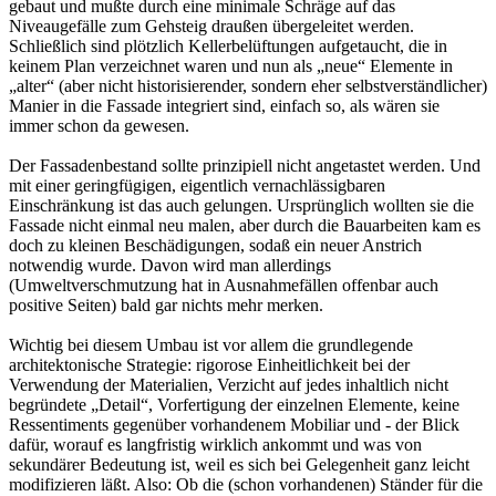
gebaut und mußte durch eine minimale Schräge auf das
Niveaugefälle zum Gehsteig draußen übergeleitet werden.
Schließlich sind plötzlich Kellerbelüftungen aufgetaucht, die in
keinem Plan verzeichnet waren und nun als „neue“ Elemente in
„alter“ (aber nicht historisierender, sondern eher selbstverständlicher)
Manier in die Fassade integriert sind, einfach so, als wären sie
immer schon da gewesen.
Der Fassadenbestand sollte prinzipiell nicht angetastet werden. Und
mit einer geringfügigen, eigentlich vernachlässigbaren
Einschränkung ist das auch gelungen. Ursprünglich wollten sie die
Fassade nicht einmal neu malen, aber durch die Bauarbeiten kam es
doch zu kleinen Beschädigungen, sodaß ein neuer Anstrich
notwendig wurde. Davon wird man allerdings
(Umweltverschmutzung hat in Ausnahmefällen offenbar auch
positive Seiten) bald gar nichts mehr merken.
Wichtig bei diesem Umbau ist vor allem die grundlegende
architektonische Strategie: rigorose Einheitlichkeit bei der
Verwendung der Materialien, Verzicht auf jedes inhaltlich nicht
begründete „Detail“, Vorfertigung der einzelnen Elemente, keine
Ressentiments gegenüber vorhandenem Mobiliar und - der Blick
dafür, worauf es langfristig wirklich ankommt und was von
sekundärer Bedeutung ist, weil es sich bei Gelegenheit ganz leicht
modifizieren läßt. Also: Ob die (schon vorhandenen) Ständer für die