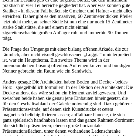
praktisch in vier Teilbereiche gegliedert hat. Aber was können gute
Statiker - in diesem Fall heißen sie Gmeiner und Hafner - nicht alles
erreichen! Daher gibt es den massiven, 60 Zentimeter dicken Pfeiler
jetzt nicht mehr, an seiner Stelle ist nun eine nur noch 15 Zentimeter
starke Stahlstütze, die auf einem nicht einmal
zigarettenschachtelgroßen Auflager ruht und immerhin 90 Tonnen
trägt.
Die Frage des Umgangs mit einer bislang offenen Arkade, die zur
räumlich, aber nicht visuell geschlossenen „Loggia“ uminterpretiert
ist, war ein Hauptthema. Ein zweites Thema wird in der
innenräumlichen Lösung offenbar. Auf einen kurzen und bündigen
Nenner gebracht: ein Raum wie ein Sandwich.
Anders gesagt: Die Architekten haben Boden und Decke - beides
Holz - spiegelbildlich formuliert. In der Diktion der Architekten: Die
Decke anders, das wäre schon ein Element zuviel gewesen. Und
zwischen beide haben sie genau jene Einbauten hineingesetzt, die
für den Geschäftsablauf der Galerie notwendig sind. Dazu gehören:
Präsentationswände, auf denen sich Kunstdrucke et cetera
magnetisch beliebig fixieren lassen; auffaltbare Paneele, die sich
ganz spielerisch handhaben lassen und das ganze Rahmen-Sortiment
übersichtlich präsentieren; ebenso große horizontale
Präsentationsflächen, unter denen vorhandene Ladenschränke