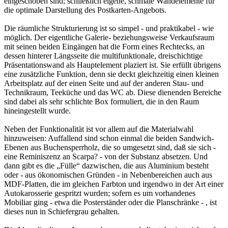
eingeschoben sind; schließlich eigene, schmale Wandelemente für
die optimale Darstellung des Postkarten-Angebots.
Die räumliche Strukturierung ist so simpel - und praktikabel - wie
möglich. Der eigentliche Galerie- beziehungsweise Verkaufsraum
mit seinen beiden Eingängen hat die Form eines Rechtecks, an
dessen hinterer Längsseite die multifunktionale, dreischichtige
Präsentationswand als Hauptelement plaziert ist. Sie erfüllt übrigens
eine zusätzliche Funktion, denn sie deckt gleichzeitig einen kleinen
Arbeitsplatz auf der einen Seite und auf der anderen Stau- und
Technikraum, Teeküche und das WC ab. Diese dienenden Bereiche
sind dabei als sehr schlichte Box formuliert, die in den Raum
hineingestellt wurde.
Neben der Funktionalität ist vor allem auf die Materialwahl
hinzuweisen: Auffallend sind schon einmal die beiden Sandwich-
Ebenen aus Buchensperrholz, die so umgesetzt sind, daß sie sich -
eine Reminiszenz an Scarpa? - von der Substanz absetzen. Und
dann gibt es die „Fülle“ dazwischen, die aus Aluminium besteht
oder - aus ökonomischen Gründen - in Nebenbereichen auch aus
MDF-Platten, die im gleichen Farbton und irgendwo in der Art einer
Autokarosserie gespritzt wurden; sofern es um vorhandenes
Mobiliar ging - etwa die Posterständer oder die Planschränke - , ist
dieses nun in Schiefergrau gehalten.