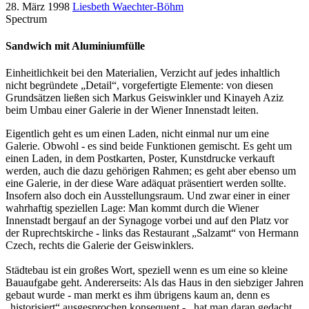
28. März 1998
Liesbeth Waechter-Böhm
Spectrum
Sandwich mit Aluminiumfülle
Einheitlichkeit bei den Materialien, Verzicht auf jedes inhaltlich
nicht begründete „Detail“, vorgefertigte Elemente: von diesen
Grundsätzen ließen sich Markus Geiswinkler und Kinayeh Aziz
beim Umbau einer Galerie in der Wiener Innenstadt leiten.
Eigentlich geht es um einen Laden, nicht einmal nur um eine
Galerie. Obwohl - es sind beide Funktionen gemischt. Es geht um
einen Laden, in dem Postkarten, Poster, Kunstdrucke verkauft
werden, auch die dazu gehörigen Rahmen; es geht aber ebenso um
eine Galerie, in der diese Ware adäquat präsentiert werden sollte.
Insofern also doch ein Ausstellungsraum. Und zwar einer in einer
wahrhaftig speziellen Lage: Man kommt durch die Wiener
Innenstadt bergauf an der Synagoge vorbei und auf den Platz vor
der Ruprechtskirche - links das Restaurant „Salzamt“ von Hermann
Czech, rechts die Galerie der Geiswinklers.
Städtebau ist ein großes Wort, speziell wenn es um eine so kleine
Bauaufgabe geht. Andererseits: Als das Haus in den siebziger Jahren
gebaut wurde - man merkt es ihm übrigens kaum an, denn es
„historisiert“ ausgesprochen konsequent - , hat man daran gedacht,