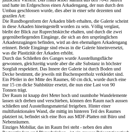
und hatte im Erdgeschoss einen Arkadengang, der nun durch den
Umbau geschlossen wurde, dies aber in einer sehr dezenten und
grazilen Art:
Die Rundbogenform der Arkaden blieb erhalten, die Galerie scheint
in diese Arkaden hineingestellt worden zu sein. Völlig verglast,
bleibt der Blick zur Ruprechtskirche ehalten, und durch die zwei
gegenüberliegenden Eingänge, die sich an den ursprünglichen
Arkadenzugängen befinden, wird an den ehemaligen Arkadengang
erinnert. Beide Eingänge sind etwas in die Galerie hineinversetzt,
was die Plastizität der Arkaden erhöht.
Durch das Schließen des Ganges wurde Ausstellungsfläche
gewonnen, gleichzeitig wurde aber die alte Substanz in höchster
Sorgfalt respektiert. Das Innere der Galerie ist durch Boden und
Decke bestimmt, die jeweils mit Buchensperrholz verkleidet sind.
Ein Pfeiler in der Mitte des Raumes, 60 cm dick, wurde durch eine
nur 15 cm dicke Stahlstütze ersetzt, die nun eine Last von 90
Tonnen trägt.
Der Raum ist knapp drei Meter hoch und raumhohe Wandelemente
lassen sich drehen und verschieben, können den Raum nach aussen
schließen und Ausstellungsmaterial freigeben. Hinter einer
multifunktionalen Wand, die mittig im hinteren Teil des Raumes
platziert ist, befindet sich eine Box aus MDF-Platten mit Büro und
Nebenräumen.
Einziges Mobiliar, das im Raum frei steht - neben den alten