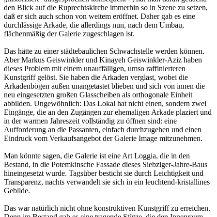
den Blick auf die Ruprechtskirche immerhin so in Szene zu setzen,
daß er sich auch schon von weitem eröffnet. Daher gab es eine
durchlässige Arkade, die allerdings nun, nach dem Umbau,
flächenmäßig der Galerie zugeschlagen ist.
Das hätte zu einer städtebaulichen Schwachstelle werden können.
Aber Markus Geiswinkler und Kinayeh Geiswinkler-Aziz haben
dieses Problem mit einem unauffälligen, umso raffinierteren
Kunstgriff gelöst. Sie haben die Arkaden verglast, wobei die
Arkadenbögen außen unangetastet blieben und sich von innen die
neu eingesetzten großen Glasscheiben als orthogonale Einheit
abbilden. Ungewöhnlich: Das Lokal hat nicht einen, sondern zwei
Eingänge, die an den Zugängen zur ehemaligen Arkade plaziert und
in der warmen Jahreszeit vollständig zu öffnen sind: eine
Aufforderung an die Passanten, einfach durchzugehen und einen
Eindruck vom Verkaufsangebot der Galerie Image mitzunehmen.
Man könnte sagen, die Galerie ist eine Art Loggia, die in den
Bestand, in die Potemkinsche Fassade dieses Siebziger-Jahre-Baus
hineingesetzt wurde. Tagsüber besticht sie durch Leichtigkeit und
Transparenz, nachts verwandelt sie sich in ein leuchtend-kristallines
Gebilde.
Das war natürlich nicht ohne konstruktiven Kunstgriff zu erreichen.
Denn im Bestand gab es eine tragende Stütze, die den Innenraum