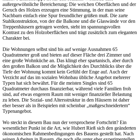
außergewöhnliche Bereicherung: Die weichen Oberflächen und der
Geruch des Holzes erzeugen eine Stimmung, in der man seine
Nachbarn einfach eine Spur freundlicher grüßen muß. Die zarte
Stahlkonstruktion, von der die Balkone und die Glaswände vor den
Treppenhäusern getragen werden, steht im spannungsvollen
Kontrast zu den Holzoberflächen und trägt zusätzlich zum eleganten
Charakter bei.
Die Wohnungen selbst sind bis auf wenige Ausnahmen 65
Quadratmeter groß und bieten auf dieser Fläche drei Zimmer und
eine große Wohnküche an. Das klingt eher spartanisch, aber durch
den großen Balkon und die Möglichkeit des Durchblicks über die
Tiefe der Wohnung kommt kein Gefühl der Enge auf. Auch der
Verzicht auf das im sozialen Wohnbau übliche Angebot mehrerer
Typen hat sich bewährt. Für die meisten Singles sind 65
Quadratmeter durchaus finanzierbar, während viele Familien froh
sind, auf etwas engerem Raum mit weniger finanzieller Belastung
zu leben. Die Sozial- und Altersstruktur in den Häusern ist daher
eher besser als in Beispielen mit scheinbar „maßgeschneidertem“
Typenangebot.
Wo steckt in diesem Bau nun der versprochene Fortschritt? Ein
wesentlicher Punkt ist die Art, wie Hubert Rieß sich den geänderten
ökonomischen Rahmenbedingungen des Bauens gestellt hat. Nach
seinen Arbeiten in Bayern, die noch alle unter eher experimentellen