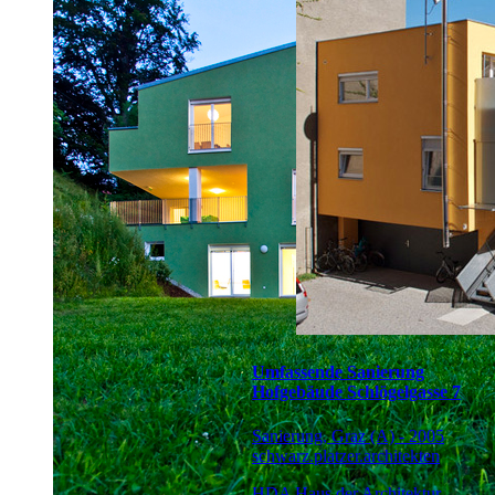
Umfassende Sanierung
Hofgebäude Schlögelgasse 7
Sanierung, Graz (A) - 2005
schwarz.platzer.architekten
HDA Haus der Architektur