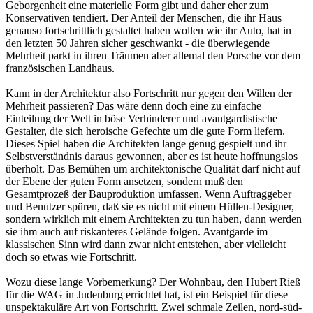
Geborgenheit eine materielle Form gibt und daher eher zum
Konservativen tendiert. Der Anteil der Menschen, die ihr Haus
genauso fortschrittlich gestaltet haben wollen wie ihr Auto, hat in
den letzten 50 Jahren sicher geschwankt - die überwiegende
Mehrheit parkt in ihren Träumen aber allemal den Porsche vor dem
französischen Landhaus.
Kann in der Architektur also Fortschritt nur gegen den Willen der
Mehrheit passieren? Das wäre denn doch eine zu einfache
Einteilung der Welt in böse Verhinderer und avantgardistische
Gestalter, die sich heroische Gefechte um die gute Form liefern.
Dieses Spiel haben die Architekten lange genug gespielt und ihr
Selbstverständnis daraus gewonnen, aber es ist heute hoffnungslos
überholt. Das Bemühen um architektonische Qualität darf nicht auf
der Ebene der guten Form ansetzen, sondern muß den
Gesamtprozeß der Bauproduktion umfassen. Wenn Auftraggeber
und Benutzer spüren, daß sie es nicht mit einem Hüllen-Designer,
sondern wirklich mit einem Architekten zu tun haben, dann werden
sie ihm auch auf riskanteres Gelände folgen. Avantgarde im
klassischen Sinn wird dann zwar nicht entstehen, aber vielleicht
doch so etwas wie Fortschritt.
Wozu diese lange Vorbemerkung? Der Wohnbau, den Hubert Rieß
für die WAG in Judenburg errichtet hat, ist ein Beispiel für diese
unspektakuläre Art von Fortschritt. Zwei schmale Zeilen, nord-süd-