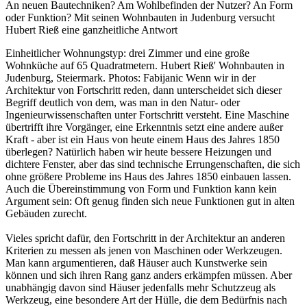
An neuen Bautechniken? Am Wohlbefinden der Nutzer? An Form
oder Funktion? Mit seinen Wohnbauten in Judenburg versucht
Hubert Rieß eine ganzheitliche Antwort
Einheitlicher Wohnungstyp: drei Zimmer und eine große
Wohnküche auf 65 Quadratmetern. Hubert Rieß' Wohnbauten in
Judenburg, Steiermark. Photos: Fabijanic Wenn wir in der
Architektur von Fortschritt reden, dann unterscheidet sich dieser
Begriff deutlich von dem, was man in den Natur- oder
Ingenieurwissenschaften unter Fortschritt versteht. Eine Maschine
übertrifft ihre Vorgänger, eine Erkenntnis setzt eine andere außer
Kraft - aber ist ein Haus von heute einem Haus des Jahres 1850
überlegen? Natürlich haben wir heute bessere Heizungen und
dichtere Fenster, aber das sind technische Errungenschaften, die sich
ohne größere Probleme ins Haus des Jahres 1850 einbauen lassen.
Auch die Übereinstimmung von Form und Funktion kann kein
Argument sein: Oft genug finden sich neue Funktionen gut in alten
Gebäuden zurecht.
Vieles spricht dafür, den Fortschritt in der Architektur an anderen
Kriterien zu messen als jenen von Maschinen oder Werkzeugen.
Man kann argumentieren, daß Häuser auch Kunstwerke sein
können und sich ihren Rang ganz anders erkämpfen müssen. Aber
unabhängig davon sind Häuser jedenfalls mehr Schutzzeug als
Werkzeug, eine besondere Art der Hülle, die dem Bedürfnis nach