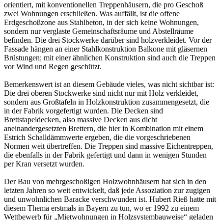
orientiert, mit konventionellen Treppenhäusern, die pro Geschoß
zwei Wohnungen erschließen. Was auffällt, ist die offene
Erdgeschoßzone aus Stahlbeton, in der sich keine Wohnungen,
sondern nur verglaste Gemeinschaftsräume und Abstellräume
befinden. Die drei Stockwerke darüber sind holzverkleidet. Vor der
Fassade hängen an einer Stahlkonstruktion Balkone mit gläsernen
Brüstungen; mit einer ähnlichen Konstruktion sind auch die Treppen
vor Wind und Regen geschützt.
Bemerkenswert ist an diesem Gebäude vieles, was nicht sichtbar ist:
Die drei oberen Stockwerke sind nicht nur mit Holz verkleidet,
sondern aus Großtafeln in Holzkonstruktion zusammengesetzt, die
in der Fabrik vorgefertigt wurden. Die Decken sind
Brettstapeldecken, also massive Decken aus dicht
aneinandergesetzten Brettern, die hier in Kombination mit einem
Estrich Schalldämmwerte ergeben, die die vorgeschriebenen
Normen weit übertreffen. Die Treppen sind massive Eichentreppen,
die ebenfalls in der Fabrik gefertigt und dann in wenigen Stunden
per Kran versetzt wurden.
Der Bau von mehrgeschoßigen Holzwohnhäusern hat sich in den
letzten Jahren so weit entwickelt, daß jede Assoziation zur zugigen
und unwohnlichen Baracke verschwunden ist. Hubert Rieß hatte mit
diesem Thema erstmals in Bayern zu tun, wo er 1992 zu einem
Wettbewerb für „Mietwohnungen in Holzsystembauweise“ geladen