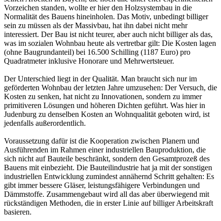
Vorzeichen standen, wollte er hier den Holzsystembau in die
Normalität des Bauens hineinholen. Das Motiv, unbedingt billiger
sein zu müssen als der Massivbau, hat ihn dabei nicht mehr
interessiert. Der Bau ist nicht teurer, aber auch nicht billiger als das,
was im sozialen Wohnbau heute als vertretbar gilt: Die Kosten lagen
(ohne Baugrundanteil) bei 16.500 Schilling (1187 Euro) pro
Quadratmeter inklusive Honorare und Mehrwertsteuer.
Der Unterschied liegt in der Qualität. Man braucht sich nur im
geförderten Wohnbau der letzten Jahre umzusehen: Der Versuch, die
Kosten zu senken, hat nicht zu Innovationen, sondern zu immer
primitiveren Lösungen und höheren Dichten geführt. Was hier in
Judenburg zu denselben Kosten an Wohnqualität geboten wird, ist
jedenfalls außerordentlich.
Voraussetzung dafür ist die Kooperation zwischen Planern und
Ausführenden im Rahmen einer industriellen Bauproduktion, die
sich nicht auf Bauteile beschränkt, sondern den Gesamtprozeß des
Bauens mit einbezieht. Die Bauteilindustrie hat ja mit der sonstigen
industriellen Entwicklung zumindest annähernd Schritt gehalten: Es
gibt immer bessere Gläser, leistungsfähigere Verbindungen und
Dämmstoffe. Zusammengebaut wird all das aber überwiegend mit
rückständigen Methoden, die in erster Linie auf billiger Arbeitskraft
basieren.