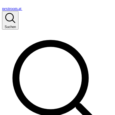
nextroom.at
Suchen