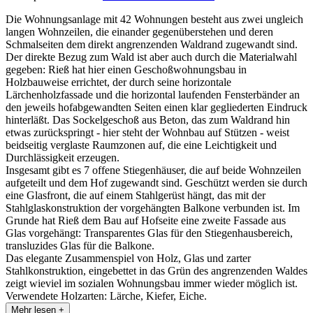
Die Wohnungsanlage mit 42 Wohnungen besteht aus zwei ungleich
langen Wohnzeilen, die einander gegenüberstehen und deren
Schmalseiten dem direkt angrenzenden Waldrand zugewandt sind.
Der direkte Bezug zum Wald ist aber auch durch die Materialwahl
gegeben: Rieß hat hier einen Geschoßwohnungsbau in
Holzbauweise errichtet, der durch seine horizontale
Lärchenholzfassade und die horizontal laufenden Fensterbänder an
den jeweils hofabgewandten Seiten einen klar gegliederten Eindruck
hinterläßt. Das Sockelgeschoß aus Beton, das zum Waldrand hin
etwas zurückspringt - hier steht der Wohnbau auf Stützen - weist
beidseitig verglaste Raumzonen auf, die eine Leichtigkeit und
Durchlässigkeit erzeugen.
Insgesamt gibt es 7 offene Stiegenhäuser, die auf beide Wohnzeilen
aufgeteilt und dem Hof zugewandt sind. Geschützt werden sie durch
eine Glasfront, die auf einem Stahlgerüst hängt, das mit der
Stahlglaskonstruktion der vorgehängten Balkone verbunden ist. Im
Grunde hat Rieß dem Bau auf Hofseite eine zweite Fassade aus
Glas vorgehängt: Transparentes Glas für den Stiegenhausbereich,
transluzides Glas für die Balkone.
Das elegante Zusammenspiel von Holz, Glas und zarter
Stahlkonstruktion, eingebettet in das Grün des angrenzenden Waldes
zeigt wieviel im sozialen Wohnungsbau immer wieder möglich ist.
Verwendete Holzarten: Lärche, Kiefer, Eiche.
Mehr lesen +