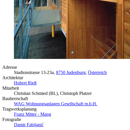
Adresse
Stadionstrasse 13-23a,
8750 Judenburg
,
Österreich
Architektur
Hubert Rieß
Mitarbeit
Christian Schmied (BL), Christoph Platzer
Bauherrschaft
WAG Wohnungsanlagen Gesellschaft m.b.H.
Tragwerksplanung
Franz Mitter - Mang
Fotografie
Damir Fabijanić