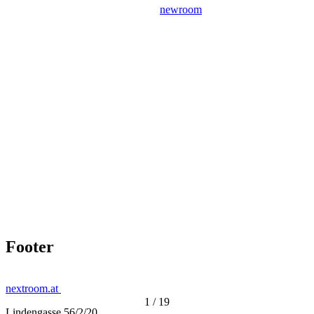
newroom
Footer
nextroom.at
1
/
19
Lindengasse 56/2/20