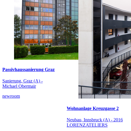
Passivhaussanierung Graz
Sanierung, Graz (A) -
Michael Obermair
newroom
Wohnanlage Kreuzgasse 2
Neubau, Innsbruck (A) - 2016
LORENZATELIERS