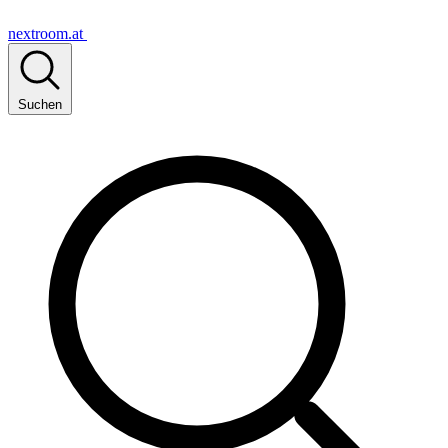
nextroom.at
Suchen