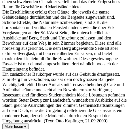
einen schwebenden Charakter verleiht und das freie Erdgeschoss
Raum für Geschäfte und Marktstände bietet.
Die Erschließung erfolgt über Gänge, die jeweils die ganze
Gebäudelänge durchlaufen und der Bergseite zugewandt sind.
Schöne Effekte, die Natur miteinzubeziehen, sind z.B. die
horizontalen und vertikalen Fensterbänder sowie die über Eck
Verglasungen an der Süd-West Seite, die unterschiedlichste
Ausblicke auf Berg, Stadt und Umgebung zulassen und den
Bewohner auf dem Weg in sein Zimmer begleiten. Diese sind alle
nordseitig ausgerichtet. Die dem Berg abgewandte Seite ist aber
dafür vollverglast, mit blau emaillierten Einsätzen, und bietet
maximalen Lichteinfall für die Bewohner. Diese geschwungene
Fassade ist nur einmal eingeschnitten, dort nämlich, wo sich der
Haupteingang befindet.
Ein zusätzlicher Baukörper wurde auf das Gebäude draufgesetzt,
zum Berg hin verschoben, sodass dem doch grossen Bau jede
Wuchtigkeit fehlt. Dieser Aufsatz mit Terrasse beherbergt Café und
Aufenthaltsräume und steht allen Bewohnern zur Verfügung.
Insgesamt sind für dieses Studentenheim ideale Lösungen gefunden
worden: Steter Bezug zur Landschaft, wunderbare Ausblicke auf die
Stadt, gleiche Ausrichtungen der Zimmer, Gemeinschaftsnutzungen
auf dem Dach, eine die Umgebung reflektierende Glasfassade, ein
moderner Bau, der seine Modernität durch den Respekt der
Umgebung ausdrückt. (Text: Otto Kapfinger, 21.09.2000)
Mehr lesen +