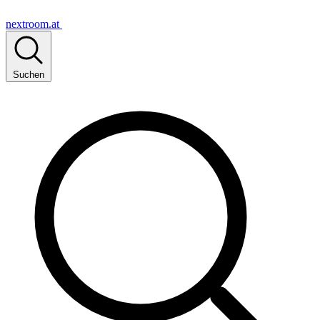
nextroom.at
Suchen