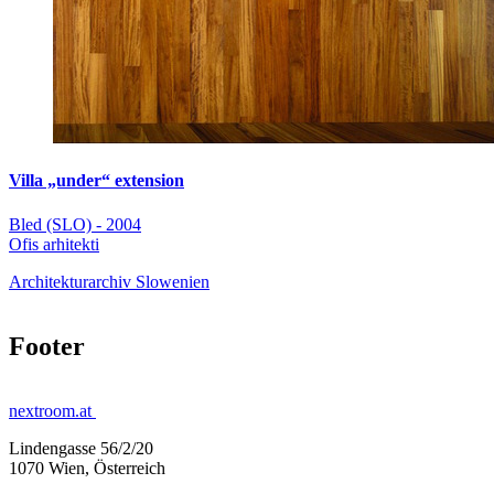
Villa „under“ extension
Bled (SLO) - 2004
Ofis arhitekti
Architekturarchiv Slowenien
Footer
nextroom.at
Lindengasse 56/2/20
1070 Wien, Österreich