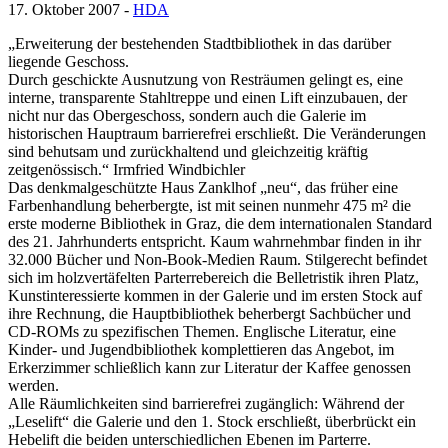
17. Oktober 2007 -
HDA
„Erweiterung der bestehenden Stadtbibliothek in das darüber
liegende Geschoss.
Durch geschickte Ausnutzung von Resträumen gelingt es, eine
interne, transparente Stahltreppe und einen Lift einzubauen, der
nicht nur das Obergeschoss, sondern auch die Galerie im
historischen Hauptraum barrierefrei erschließt. Die Veränderungen
sind behutsam und zurückhaltend und gleichzeitig kräftig
zeitgenössisch.“ Irmfried Windbichler
Das denkmalgeschützte Haus Zanklhof „neu“, das früher eine
Farbenhandlung beherbergte, ist mit seinen nunmehr 475 m² die
erste moderne Bibliothek in Graz, die dem internationalen Standard
des 21. Jahrhunderts entspricht. Kaum wahrnehmbar finden in ihr
32.000 Bücher und Non-Book-Medien Raum. Stilgerecht befindet
sich im holzvertäfelten Parterrebereich die Belletristik ihren Platz,
Kunstinteressierte kommen in der Galerie und im ersten Stock auf
ihre Rechnung, die Hauptbibliothek beherbergt Sachbücher und
CD-ROMs zu spezifischen Themen. Englische Literatur, eine
Kinder- und Jugendbibliothek komplettieren das Angebot, im
Erkerzimmer schließlich kann zur Literatur der Kaffee genossen
werden.
Alle Räumlichkeiten sind barrierefrei zugänglich: Während der
„Leselift“ die Galerie und den 1. Stock erschließt, überbrückt ein
Hebelift die beiden unterschiedlichen Ebenen im Parterre.