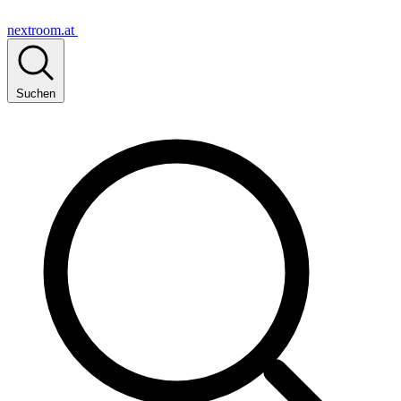
nextroom.at
Suchen