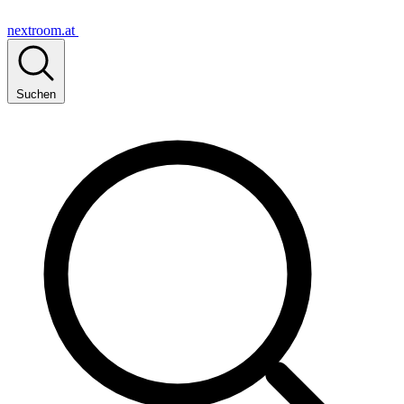
nextroom.at
Suchen