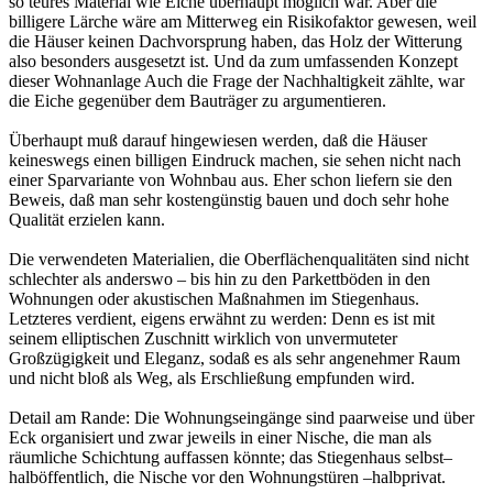
so teures Material wie Eiche überhaupt möglich war. Aber die
billigere Lärche wäre am Mitterweg ein Risikofaktor gewesen, weil
die Häuser keinen Dachvorsprung haben, das Holz der Witterung
also besonders ausgesetzt ist. Und da zum umfassenden Konzept
dieser Wohnanlage Auch die Frage der Nachhaltigkeit zählte, war
die Eiche gegenüber dem Bauträger zu argumentieren.
Überhaupt muß darauf hingewiesen werden, daß die Häuser
keineswegs einen billigen Eindruck machen, sie sehen nicht nach
einer Sparvariante von Wohnbau aus. Eher schon liefern sie den
Beweis, daß man sehr kostengünstig bauen und doch sehr hohe
Qualität erzielen kann.
Die verwendeten Materialien, die Oberflächenqualitäten sind nicht
schlechter als anderswo – bis hin zu den Parkettböden in den
Wohnungen oder akustischen Maßnahmen im Stiegenhaus.
Letzteres verdient, eigens erwähnt zu werden: Denn es ist mit
seinem elliptischen Zuschnitt wirklich von unvermuteter
Großzügigkeit und Eleganz, sodaß es als sehr angenehmer Raum
und nicht bloß als Weg, als Erschließung empfunden wird.
Detail am Rande: Die Wohnungseingänge sind paarweise und über
Eck organisiert und zwar jeweils in einer Nische, die man als
räumliche Schichtung auffassen könnte; das Stiegenhaus selbst–
halböffentlich, die Nische vor den Wohnungstüren –halbprivat.