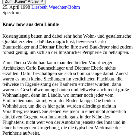
Zum „Kurier“ Archiv ↗
25. April 1998
Liesbeth Waechter-Böhm
Spectrum
Know-how aus dem Ländle
Kostengünstig bauen und dabei sehr hohe Wohn- und gestalterische
Qualität erzielen - daß das möglich ist, beweisen Carlo
Baumschlager und Dietmar Eberle: Ihre zwei Baukörper sind zudem
robust genug, um sich an der Innsbrucker Peripherie zu behaupten.
Zum Thema Wohnbau kann man den beiden Vorarlberger
Architekten Carlo Baumschlager und Dietmar Eberle nichts
erzählen. Dafür beschäftigen sie sich schon zu lange damit: Zuerst
waren es noch kleine Siedlungen im verdichteten Flachbau, die
teilweise in Eigenleistung der Bauherrn errichtet wurden; dann
waren es Geschoßwohnungsbauten und teilweise auch recht große
Wohnanlagen, denn im Ländle, wo immer noch jeder vom
Einfamilienhaus träumt, wird der Boden knapp. Die beiden
Wohnhäuser, um die es hier geht, wurden allerdings nicht in
Vorarlberg realisiert. Sie stehen vielmehr in einer nicht sonderlich
attraktiven Gegend von Innsbruck, ganz in der Nähe des
Flughafens, nicht weit von der Autobahn jenseits des Inns und in
einer heterogenen Umgebung, die die typischen Merkmale der
Peripherie aufweist.