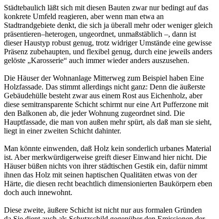
Städtebaulich läßt sich mit diesen Bauten zwar nur bedingt auf das
konkrete Umfeld reagieren, aber wenn man etwa an
Stadtrandgebiete denkt, die sich ja überall mehr oder weniger gleich
präsentieren–heterogen, ungeordnet, unmaßstäblich –, dann ist
dieser Haustyp robust genug, trotz widriger Umstände eine gewisse
Präsenz zubehaupten, und flexibel genug, durch eine jeweils anders
gelöste „Karosserie“ auch immer wieder anders auszusehen.
Die Häuser der Wohnanlage Mitterweg zum Beispiel haben Eine
Holzfassade. Das stimmt allerdings nicht ganz: Denn die äußerste
Gebäudehülle besteht zwar aus einem Rost aus Eichenholz, aber
diese semitransparente Schicht schirmt nur eine Art Pufferzone mit
den Balkonen ab, die jeder Wohnung zugeordnet sind. Die
Hauptfassade, die man von außen mehr spürt, als daß man sie sieht,
liegt in einer zweiten Schicht dahinter.
Man könnte einwenden, daß Holz kein sonderlich urbanes Material
ist. Aber merkwürdigerweise greift dieser Einwand hier nicht. Die
Häuser büßen nichts von ihrer städtischen Gestik ein, dafür nimmt
ihnen das Holz mit seinen haptischen Qualitäten etwas von der
Härte, die diesen recht beachtlich dimensionierten Baukörpern eben
doch auch innewohnt.
Diese zweite, äußere Schicht ist nicht nur aus formalen Gründen
da.Sie dient auch als Schutzschild gegenüber den Emissionen der