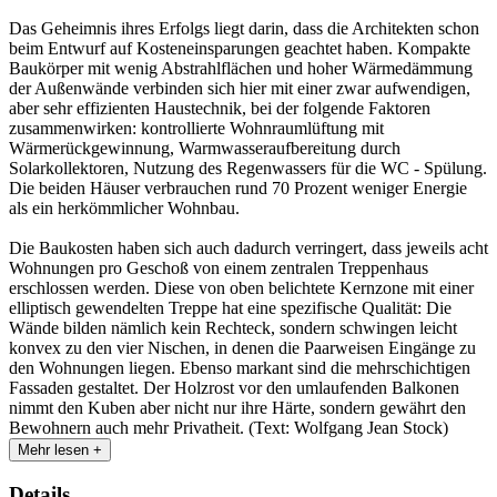
Das Geheimnis ihres Erfolgs liegt darin, dass die Architekten schon
beim Entwurf auf Kosteneinsparungen geachtet haben. Kompakte
Baukörper mit wenig Abstrahlflächen und hoher Wärmedämmung
der Außenwände verbinden sich hier mit einer zwar aufwendigen,
aber sehr effizienten Haustechnik, bei der folgende Faktoren
zusammenwirken: kontrollierte Wohnraumlüftung mit
Wärmerückgewinnung, Warmwasseraufbereitung durch
Solarkollektoren, Nutzung des Regenwassers für die WC - Spülung.
Die beiden Häuser verbrauchen rund 70 Prozent weniger Energie
als ein herkömmlicher Wohnbau.
Die Baukosten haben sich auch dadurch verringert, dass jeweils acht
Wohnungen pro Geschoß von einem zentralen Treppenhaus
erschlossen werden. Diese von oben belichtete Kernzone mit einer
elliptisch gewendelten Treppe hat eine spezifische Qualität: Die
Wände bilden nämlich kein Rechteck, sondern schwingen leicht
konvex zu den vier Nischen, in denen die Paarweisen Eingänge zu
den Wohnungen liegen. Ebenso markant sind die mehrschichtigen
Fassaden gestaltet. Der Holzrost vor den umlaufenden Balkonen
nimmt den Kuben aber nicht nur ihre Härte, sondern gewährt den
Bewohnern auch mehr Privatheit. (Text: Wolfgang Jean Stock)
Mehr lesen +
Details