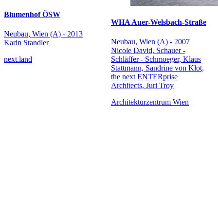
Blumenhof ÖSW
WHA Auer-Welsbach-Straße
Neubau, Wien (A) - 2013
Neubau, Wien (A) - 2007
Karin Standler
Nicole David, Schauer -
next.land
Schläffer - Schmoeger, Klaus
Stattmann, Sandrine von Klot,
the next ENTERprise
Architects, Juri Troy
Architekturzentrum Wien