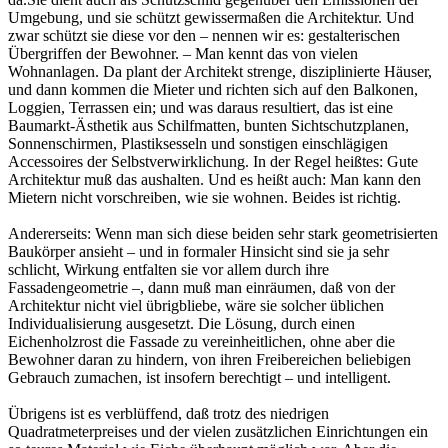
Umgebung, und sie schützt gewissermaßen die Architektur. Und
zwar schützt sie diese vor den – nennen wir es: gestalterischen
Übergriffen der Bewohner. – Man kennt das von vielen
Wohnanlagen. Da plant der Architekt strenge, disziplinierte Häuser,
und dann kommen die Mieter und richten sich auf den Balkonen,
Loggien, Terrassen ein; und was daraus resultiert, das ist eine
Baumarkt-Ästhetik aus Schilfmatten, bunten Sichtschutzplanen,
Sonnenschirmen, Plastiksesseln und sonstigen einschlägigen
Accessoires der Selbstverwirklichung. In der Regel heißtes: Gute
Architektur muß das aushalten. Und es heißt auch: Man kann den
Mietern nicht vorschreiben, wie sie wohnen. Beides ist richtig.
Andererseits: Wenn man sich diese beiden sehr stark geometrisierten
Baukörper ansieht – und in formaler Hinsicht sind sie ja sehr
schlicht, Wirkung entfalten sie vor allem durch ihre
Fassadengeometrie –, dann muß man einräumen, daß von der
Architektur nicht viel übrigbliebe, wäre sie solcher üblichen
Individualisierung ausgesetzt. Die Lösung, durch einen
Eichenholzrost die Fassade zu vereinheitlichen, ohne aber die
Bewohner daran zu hindern, von ihren Freibereichen beliebigen
Gebrauch zumachen, ist insofern berechtigt – und intelligent.
Übrigens ist es verblüffend, daß trotz des niedrigen
Quadratmeterpreises und der vielen zusätzlichen Einrichtungen ein