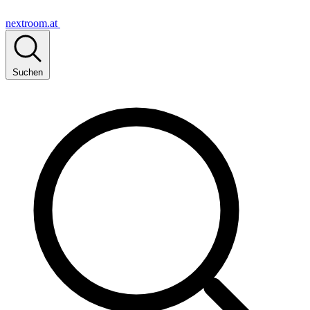
nextroom.at
Suchen