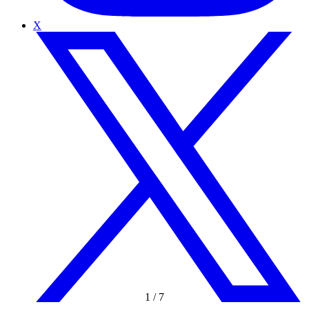
X
1
/
7