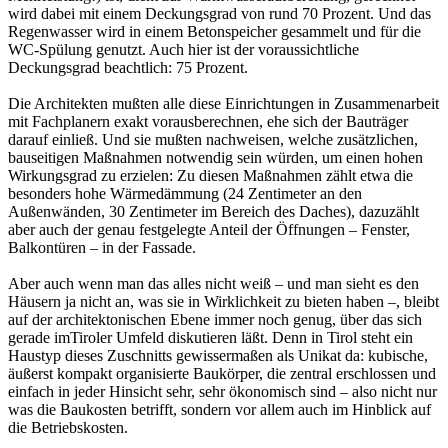
wird dabei mit einem Deckungsgrad von rund 70 Prozent. Und das
Regenwasser wird in einem Betonspeicher gesammelt und für die
WC-Spülung genutzt. Auch hier ist der voraussichtliche
Deckungsgrad beachtlich: 75 Prozent.
Die Architekten mußten alle diese Einrichtungen in Zusammenarbeit
mit Fachplanern exakt vorausberechnen, ehe sich der Bauträger
darauf einließ. Und sie mußten nachweisen, welche zusätzlichen,
bauseitigen Maßnahmen notwendig sein würden, um einen hohen
Wirkungsgrad zu erzielen: Zu diesen Maßnahmen zählt etwa die
besonders hohe Wärmedämmung (24 Zentimeter an den
Außenwänden, 30 Zentimeter im Bereich des Daches), dazuzählt
aber auch der genau festgelegte Anteil der Öffnungen – Fenster,
Balkontüren – in der Fassade.
Aber auch wenn man das alles nicht weiß – und man sieht es den
Häusern ja nicht an, was sie in Wirklichkeit zu bieten haben –, bleibt
auf der architektonischen Ebene immer noch genug, über das sich
gerade imTiroler Umfeld diskutieren läßt. Denn in Tirol steht ein
Haustyp dieses Zuschnitts gewissermaßen als Unikat da: kubische,
äußerst kompakt organisierte Baukörper, die zentral erschlossen und
einfach in jeder Hinsicht sehr, sehr ökonomisch sind – also nicht nur
was die Baukosten betrifft, sondern vor allem auch im Hinblick auf
die Betriebskosten.