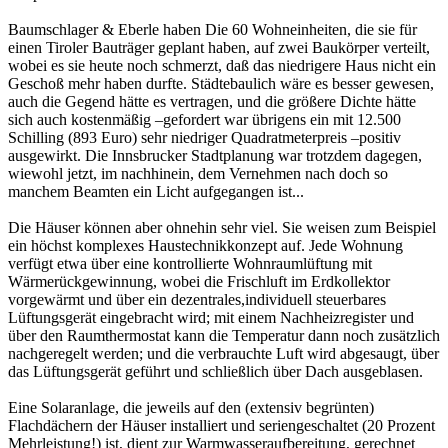
Baumschlager & Eberle haben Die 60 Wohneinheiten, die sie für
einen Tiroler Bauträger geplant haben, auf zwei Baukörper verteilt,
wobei es sie heute noch schmerzt, daß das niedrigere Haus nicht ein
Geschoß mehr haben durfte. Städtebaulich wäre es besser gewesen,
auch die Gegend hätte es vertragen, und die größere Dichte hätte
sich auch kostenmäßig –gefordert war übrigens ein mit 12.500
Schilling (893 Euro) sehr niedriger Quadratmeterpreis –positiv
ausgewirkt. Die Innsbrucker Stadtplanung war trotzdem dagegen,
wiewohl jetzt, im nachhinein, dem Vernehmen nach doch so
manchem Beamten ein Licht aufgegangen ist...
Die Häuser können aber ohnehin sehr viel. Sie weisen zum Beispiel
ein höchst komplexes Haustechnikkonzept auf. Jede Wohnung
verfügt etwa über eine kontrollierte Wohnraumlüftung mit
Wärmerückgewinnung, wobei die Frischluft im Erdkollektor
vorgewärmt und über ein dezentrales,individuell steuerbares
Lüftungsgerät eingebracht wird; mit einem Nachheizregister und
über den Raumthermostat kann die Temperatur dann noch zusätzlich
nachgeregelt werden; und die verbrauchte Luft wird abgesaugt, über
das Lüftungsgerät geführt und schließlich über Dach ausgeblasen.
Eine Solaranlage, die jeweils auf den (extensiv begrünten)
Flachdächern der Häuser installiert und seriengeschaltet (20 Prozent
Mehrleistung!) ist, dient zur Warmwasseraufbereitung, gerechnet