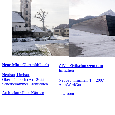
Neue Mitte Obermühlbach
ZIV - Zivilschutzzentrum
Innichen
Neubau, Umbau,
Obermühlbach (A) - 2022
Neubau, Innichen (I) - 2007
Scheiberlammer Architekten
AllesWirdGut
Architektur Haus Kärnten
newroom