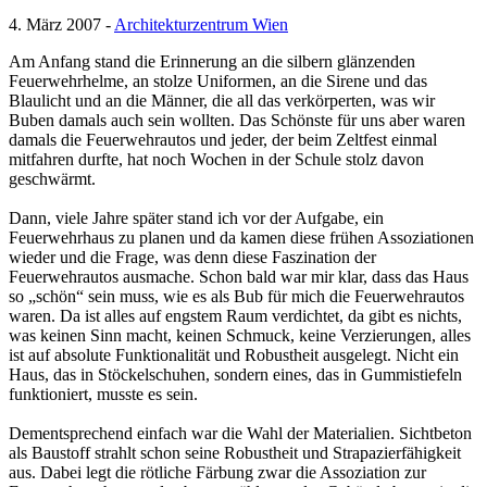
4. März 2007 -
Architekturzentrum Wien
Am Anfang stand die Erinnerung an die silbern glänzenden
Feuerwehrhelme, an stolze Uniformen, an die Sirene und das
Blaulicht und an die Männer, die all das verkörperten, was wir
Buben damals auch sein wollten. Das Schönste für uns aber waren
damals die Feuerwehrautos und jeder, der beim Zeltfest einmal
mitfahren durfte, hat noch Wochen in der Schule stolz davon
geschwärmt.
Dann, viele Jahre später stand ich vor der Aufgabe, ein
Feuerwehrhaus zu planen und da kamen diese frühen Assoziationen
wieder und die Frage, was denn diese Faszination der
Feuerwehrautos ausmache. Schon bald war mir klar, dass das Haus
so „schön“ sein muss, wie es als Bub für mich die Feuerwehrautos
waren. Da ist alles auf engstem Raum verdichtet, da gibt es nichts,
was keinen Sinn macht, keinen Schmuck, keine Verzierungen, alles
ist auf absolute Funktionalität und Robustheit ausgelegt. Nicht ein
Haus, das in Stöckelschuhen, sondern eines, das in Gummistiefeln
funktioniert, musste es sein.
Dementsprechend einfach war die Wahl der Materialien. Sichtbeton
als Baustoff strahlt schon seine Robustheit und Strapazierfähigkeit
aus. Dabei legt die rötliche Färbung zwar die Assoziation zur