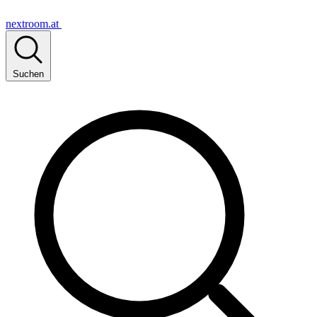
nextroom.at
Suchen