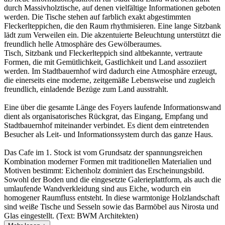
durch Massivholztische, auf denen vielfältige Informationen geboten
werden. Die Tische stehen auf farblich exakt abgestimmten
Fleckerlteppichen, die den Raum rhythmisieren. Eine lange Sitzbank
lädt zum Verweilen ein. Die akzentuierte Beleuchtung unterstützt die
freundlich helle Atmosphäre des Gewölberaumes.
Tisch, Sitzbank und Fleckerlteppich sind altbekannte, vertraute
Formen, die mit Gemütlichkeit, Gastlichkeit und Land assoziiert
werden. Im Stadtbauernhof wird dadurch eine Atmosphäre erzeugt,
die einerseits eine moderne, zeitgemäße Lebensweise und zugleich
freundlich, einladende Bezüge zum Land ausstrahlt.
Eine über die gesamte Länge des Foyers laufende Informationswand
dient als organisatorisches Rückgrat, das Eingang, Empfang und
Stadtbauernhof miteinander verbindet. Es dient dem eintretenden
Besucher als Leit- und Informationssystem durch das ganze Haus.
Das Cafe im 1. Stock ist vom Grundsatz der spannungsreichen
Kombination moderner Formen mit traditionellen Materialien und
Motiven bestimmt: Eichenholz dominiert das Erscheinungsbild.
Sowohl der Boden und die eingesetzte Galerieplattform, als auch die
umlaufende Wandverkleidung sind aus Eiche, wodurch ein
homogener Raumfluss entsteht. In diese warmtonige Holzlandschaft
sind weiße Tische und Sesseln sowie das Barmöbel aus Nirosta und
Glas eingestellt. (Text: BWM Architekten)