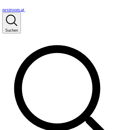
nextroom.at
Suchen