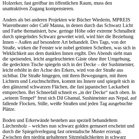
Holzerker, fast greifbar im öffentlichen Raum, muss den
unattraktiven Zugang kompensieren.
Anders als bei anderen Projekten wie Bücher Wiederin, MPREIS
Warentheater oder Café Manna, in denen durch das Schwarz Licht
und Farbe thematisiert, bzw. geringe Höhe oder extreme Schmalheit
durch spiegelndes Schwarz geweitet wird, wird hier die Beziehung
Innen – Außen auf besondere Art behandelt. Des Tags, von der
Straße, wirken die Fenster wie nobel getönten Scheiben, was sich in
Wirklichkeit aus dem dunklen Innen ergibt. Des Abends sieht man
die speisenden, leicht angeleuchteten Gäste ohne ihre Umgebung,
die gedeckten Tische spiegeln sich in der Decke – der Sushimeister,
leicht erhöht in der Achse des Erkers, wird von der Straße aus
sichtbar. Die Straße hingegen, mit ihren Bewegungen, mit ihren
Lichtern und Leuchtschriften, kommt ins Innere und spiegelt sich in
den glänzend schwarzen Flächen, die fast japanischer Lackarbeit
entsprechen. Bei Schneefall schneit es „in der Decke“ nach oben. In
„seinem Tempel“ freut sich Dil Ghamal, Sushimeister aus Nepal, auf
fallende Flocken, Stille, weiße Straßen und jeden Tag ausgebuchte
Plätze.
Boden und Erkerwände bestehen aus speziell behandeltem
Lärchenholz – welches nun schwarz golden gemasert erscheint und
durch die Spiegelverlegung fast orientalische Muster erzeugt.
Zwischen den niedrig gehaltenen Sitzmöglichkeiten in schwarz