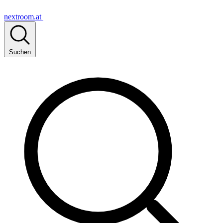
nextroom.at
Suchen