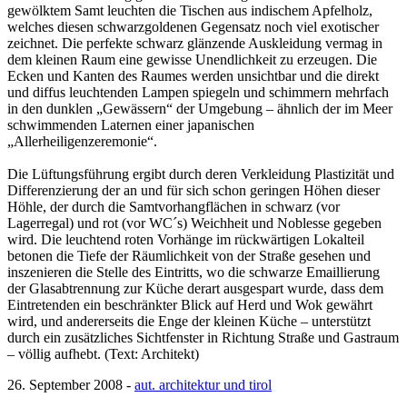
gewölktem Samt leuchten die Tischen aus indischem Apfelholz,
welches diesen schwarzgoldenen Gegensatz noch viel exotischer
zeichnet. Die perfekte schwarz glänzende Auskleidung vermag in
dem kleinen Raum eine gewisse Unendlichkeit zu erzeugen. Die
Ecken und Kanten des Raumes werden unsichtbar und die direkt
und diffus leuchtenden Lampen spiegeln und schimmern mehrfach
in den dunklen „Gewässern“ der Umgebung – ähnlich der im Meer
schwimmenden Laternen einer japanischen
„Allerheiligenzeremonie“.
Die Lüftungsführung ergibt durch deren Verkleidung Plastizität und
Differenzierung der an und für sich schon geringen Höhen dieser
Höhle, der durch die Samtvorhangflächen in schwarz (vor
Lagerregal) und rot (vor WC´s) Weichheit und Noblesse gegeben
wird. Die leuchtend roten Vorhänge im rückwärtigen Lokalteil
betonen die Tiefe der Räumlichkeit von der Straße gesehen und
inszenieren die Stelle des Eintritts, wo die schwarze Emaillierung
der Glasabtrennung zur Küche derart ausgespart wurde, dass dem
Eintretenden ein beschränkter Blick auf Herd und Wok gewährt
wird, und andererseits die Enge der kleinen Küche – unterstützt
durch ein zusätzliches Sichtfenster in Richtung Straße und Gastraum
– völlig aufhebt. (Text: Architekt)
26. September 2008 -
aut. architektur und tirol