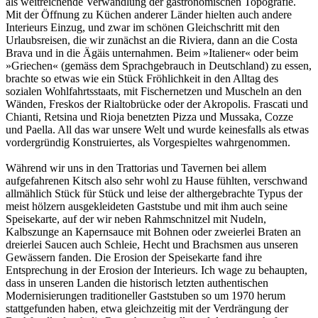
als weitreichende Verwandlung der gastronomischen Topografie.
Mit der Öffnung zu Küchen anderer Länder hielten auch andere
Interieurs Einzug, und zwar im schönen Gleichschritt mit den
Urlaubsreisen, die wir zunächst an die Riviera, dann an die Costa
Brava und in die Ägäis unternahmen. Beim »Italiener« oder beim
»Griechen« (gemäss dem Sprachgebrauch in Deutschland) zu essen,
brachte so etwas wie ein Stück Fröhlichkeit in den Alltag des
sozialen Wohlfahrtsstaats, mit Fischernetzen und Muscheln an den
Wänden, Freskos der Rialtobrücke oder der Akropolis. Frascati und
Chianti, Retsina und Rioja benetzten Pizza und Mussaka, Cozze
und Paella. All das war unsere Welt und wurde keinesfalls als etwas
vordergründig Konstruiertes, als Vorgespieltes wahrgenommen.
Während wir uns in den Trattorias und Tavernen bei allem
aufgefahrenen Kitsch also sehr wohl zu Hause fühlten, verschwand
allmählich Stück für Stück und leise der althergebrachte Typus der
meist hölzern ausgekleideten Gaststube und mit ihm auch seine
Speisekarte, auf der wir neben Rahmschnitzel mit Nudeln,
Kalbszunge an Kapernsauce mit Bohnen oder zweierlei Braten an
dreierlei Saucen auch Schleie, Hecht und Brachsmen aus unseren
Gewässern fanden. Die Erosion der Speisekarte fand ihre
Entsprechung in der Erosion der Interieurs. Ich wage zu behaupten,
dass in unseren Landen die historisch letzten authentischen
Modernisierungen traditioneller Gaststuben so um 1970 herum
stattgefunden haben, etwa gleichzeitig mit der Verdrängung der