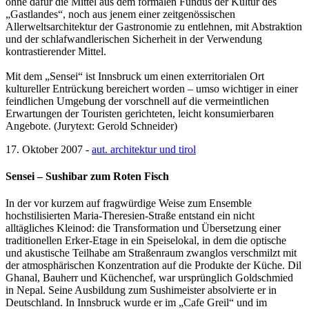
ohne dafür die Mittel aus dem formalen Fundus der Kultur des
„Gastlandes“, noch aus jenem einer zeitgenössischen
Allerweltsarchitektur der Gastronomie zu entlehnen, mit Abstraktion
und der schlafwandlerischen Sicherheit in der Verwendung
kontrastierender Mittel.
Mit dem „Sensei“ ist Innsbruck um einen exterritorialen Ort
kultureller Entrückung bereichert worden – umso wichtiger in einer
feindlichen Umgebung der vorschnell auf die vermeintlichen
Erwartungen der Touristen gerichteten, leicht konsumierbaren
Angebote. (Jurytext: Gerold Schneider)
17. Oktober 2007 -
aut. architektur und tirol
Sensei – Sushibar zum Roten Fisch
In der vor kurzem auf fragwürdige Weise zum Ensemble
hochstilisierten Maria-Theresien-Straße entstand ein nicht
alltägliches Kleinod: die Transformation und Übersetzung einer
traditionellen Erker-Etage in ein Speiselokal, in dem die optische
und akustische Teilhabe am Straßenraum zwanglos verschmilzt mit
der atmosphärischen Konzentration auf die Produkte der Küche. Dil
Ghanal, Bauherr und Küchenchef, war ursprünglich Goldschmied
in Nepal. Seine Ausbildung zum Sushimeister absolvierte er in
Deutschland. In Innsbruck wurde er im „Cafe Greil“ und im