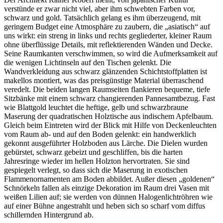
verstünde er zwar nicht viel, aber ihm schwebten Farben vor,
schwarz und gold. Tatsächlich gelang es ihm überzeugend, mit
geringem Budget eine Atmosphäre zu zaubern, die „asiatisch“ auf
uns wirkt: ein streng in links und rechts gegliederter, kleiner Raum
ohne überflüssige Details, mit reflektierenden Wänden und Decke.
Seine Raumkanten verschwimmen, so wird die Aufmerksamkeit auf
die wenigen Lichtinseln auf den Tischen gelenkt. Die
Wandverkleidung aus schwarz glänzenden Schichtstoffplatten ist
makellos montiert, was das preisgünstige Material überraschend
veredelt. Die beiden langen Raumseiten flankieren bequeme, tiefe
Sitzbänke mit einem schwarz changierenden Pannesamtbezug. Fast
wie Blattgold leuchtet die heftige, gelb und schwarzbraune
Maserung der quadratischen Holztische aus indischem Apfelbaum.
Gleich beim Eintreten wird der Blick mit Hilfe von Deckenleuchten
vom Raum ab- und auf den Boden gelenkt: ein handwerklich
gekonnt ausgeführter Holzboden aus Lärche. Die Dielen wurden
gebürstet, schwarz gebeizt und geschliffen, bis die harten
Jahresringe wieder im hellen Holzton hervortraten. Sie sind
gespiegelt verlegt, so dass sich die Maserung in exotischen
Flammenornamenten am Boden abbildet. Außer diesen „goldenen“
Schnörkeln fallen als einzige Dekoration im Raum drei Vasen mit
weißen Lilien auf; sie werden von dünnen Halogenlichtröhren wie
auf einer Bühne angestrahlt und heben sich so scharf vom diffus
schillernden Hintergrund ab.