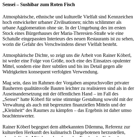
Sensei – Sushibar zum Roten Fisch
Atmosphärische, ethnische und kulturelle Vielfalt sind Kennzeichen
hoch entwickelter urbaner Zivilisationen; nichts schlimmer als
urbane Agglomeration ohne sie. In der Umgebung des im ersten
Stock eines Bürgerhauses der Maria-Theresien-Straße wie eine
Schatulle eingepassten Interieurs des neuen Restaurants ist zu sehen,
worin die Gefahr des Verschwindens dieser Vielfalt besteht.
Atmosphärische Dichte, so zeigt uns die Arbeit von Rainer Köberl,
ist weder eine Folge von Größe, noch eine des Einsatzes opulenter
Mittel, sondern eine ihrer subtilen und bis ins Detail gegen alle
Widrigkeiten konsequent verfolgten Verwendung.
Mag sein, dass im Rahmen der Vorgaben anspruchsvoller privater
Bauherren qualitätsvolle Bauten leichter zu realisieren sind als in der
Auseinandersetzung mit der öffentlichen Hand – im Fall des
„Sensei“ hatte Köberl für seine stimmige Gestaltung sowohl mit der
Verwaltung als auch mit begrenzten finanziellen Mitteln und der
„Kleinheit“ des Raumes zu kämpfen – das Ergebnis ist daher umso
beachtenswerter.
Rainer Köberl begegnet dem altbekannten Dilemma, Referenz zur
kulturellen Herkunft des kulinarisch Dargebotenen herzustellen,