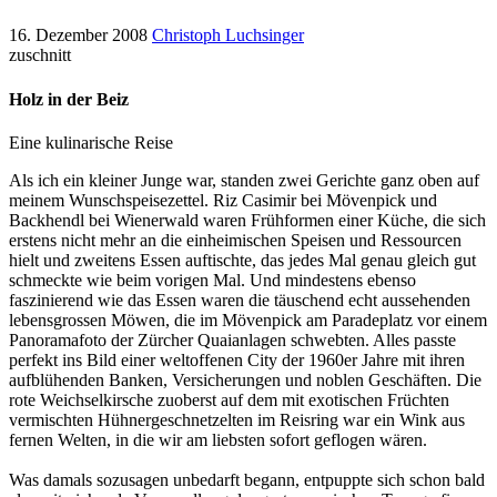
16. Dezember 2008
Christoph Luchsinger
zuschnitt
Holz in der Beiz
Eine kulinarische Reise
Als ich ein kleiner Junge war, standen zwei Gerichte ganz oben auf
meinem Wunschspeisezettel. Riz Casimir bei Mövenpick und
Backhendl bei Wienerwald waren Frühformen einer Küche, die sich
erstens nicht mehr an die einheimischen Speisen und Ressourcen
hielt und zweitens Essen auftischte, das jedes Mal genau gleich gut
schmeckte wie beim vorigen Mal. Und mindestens ebenso
faszinierend wie das Essen waren die täuschend echt aussehenden
lebensgrossen Möwen, die im Mövenpick am Paradeplatz vor einem
Panoramafoto der Zürcher Quaianlagen schwebten. Alles passte
perfekt ins Bild einer weltoffenen City der 1960er Jahre mit ihren
aufblühenden Banken, Versicherungen und noblen Geschäften. Die
rote Weichselkirsche zuoberst auf dem mit exotischen Früchten
vermischten Hühnergeschnetzelten im Reisring war ein Wink aus
fernen Welten, in die wir am liebsten sofort geflogen wären.
Was damals sozusagen unbedarft begann, entpuppte sich schon bald