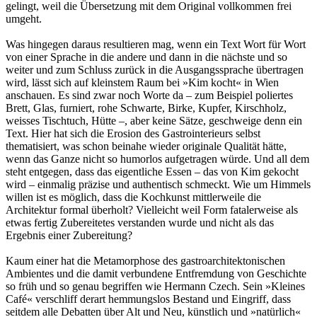
gelingt, weil die Übersetzung mit dem Original vollkommen frei
umgeht.
Was hingegen daraus resultieren mag, wenn ein Text Wort für Wort
von einer Sprache in die andere und dann in die nächste und so
weiter und zum Schluss zurück in die Ausgangssprache übertragen
wird, lässt sich auf kleinstem Raum bei »Kim kocht« in Wien
anschauen. Es sind zwar noch Worte da – zum Beispiel poliertes
Brett, Glas, furniert, rohe Schwarte, Birke, Kupfer, Kirschholz,
weisses Tischtuch, Hütte –, aber keine Sätze, geschweige denn ein
Text. Hier hat sich die Erosion des Gastrointerieurs selbst
thematisiert, was schon beinahe wieder originale Qualität hätte,
wenn das Ganze nicht so humorlos aufgetragen würde. Und all dem
steht entgegen, dass das eigentliche Essen – das von Kim gekocht
wird – einmalig präzise und authentisch schmeckt. Wie um Himmels
willen ist es möglich, dass die Kochkunst mittlerweile die
Architektur formal überholt? Vielleicht weil Form fatalerweise als
etwas fertig Zubereitetes verstanden wurde und nicht als das
Ergebnis einer Zubereitung?
Kaum einer hat die Metamorphose des gastroarchitektonischen
Ambientes und die damit verbundene Entfremdung von Geschichte
so früh und so genau begriffen wie Hermann Czech. Sein »Kleines
Café« verschliff derart hemmungslos Bestand und Eingriff, dass
seitdem alle Debatten über Alt und Neu, künstlich und »natürlich«