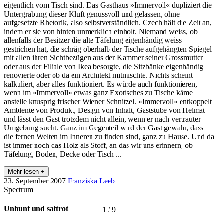
eigentlich vom Tisch sind. Das Gasthaus »Immervoll« dupliziert die
Untergrabung dieser Kluft genussvoll und gelassen, ohne
aufgesetzte Rhetorik, also selbstverständlich. Czech hält die Zeit an,
indem er sie von hinten unmerklich einholt. Niemand weiss, ob
allenfalls der Besitzer die alte Täfelung eigenhändig weiss
gestrichen hat, die schräg oberhalb der Tische aufgehängten Spiegel
mit allen ihren Sichtbezügen aus der Kammer seiner Grossmutter
oder aus der Filiale von Ikea besorgte, die Sitzbänke eigenhändig
renovierte oder ob da ein Architekt mitmischte. Nichts scheint
kalkuliert, aber alles funktioniert. Es würde auch funktionieren,
wenn im »Immervoll« etwas ganz Exotisches zu Tische käme
anstelle knusprig frischer Wiener Schnitzel. »Immervoll« entkoppelt
Ambiente von Produkt, Design von Inhalt, Gaststube von Heimat
und lässt den Gast trotzdem nicht allein, wenn er nach vertrauter
Umgebung sucht. Ganz im Gegenteil wird der Gast gewahr, dass
die fernen Welten im Inneren zu finden sind, ganz zu Hause. Und da
ist immer noch das Holz als Stoff, an das wir uns erinnern, ob
Täfelung, Boden, Decke oder Tisch ...
Mehr lesen +
23. September 2007
Franziska Leeb
Spectrum
Unbunt und sattrot
1
/
9