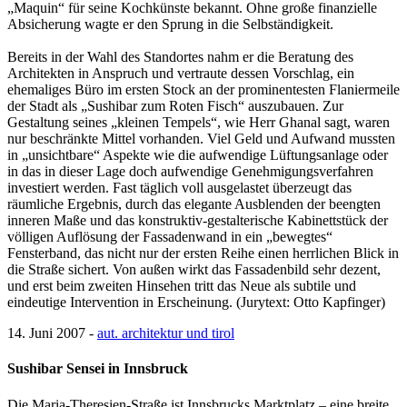
„Maquin“ für seine Kochkünste bekannt. Ohne große finanzielle
Absicherung wagte er den Sprung in die Selbständigkeit.
Bereits in der Wahl des Standortes nahm er die Beratung des
Architekten in Anspruch und vertraute dessen Vorschlag, ein
ehemaliges Büro im ersten Stock an der prominentesten Flaniermeile
der Stadt als „Sushibar zum Roten Fisch“ auszubauen. Zur
Gestaltung seines „kleinen Tempels“, wie Herr Ghanal sagt, waren
nur beschränkte Mittel vorhanden. Viel Geld und Aufwand mussten
in „unsichtbare“ Aspekte wie die aufwendige Lüftungsanlage oder
in das in dieser Lage doch aufwendige Genehmigungsverfahren
investiert werden. Fast täglich voll ausgelastet überzeugt das
räumliche Ergebnis, durch das elegante Ausblenden der beengten
inneren Maße und das konstruktiv-gestalterische Kabinettstück der
völligen Auflösung der Fassadenwand in ein „bewegtes“
Fensterband, das nicht nur der ersten Reihe einen herrlichen Blick in
die Straße sichert. Von außen wirkt das Fassadenbild sehr dezent,
und erst beim zweiten Hinsehen tritt das Neue als subtile und
eindeutige Intervention in Erscheinung. (Jurytext: Otto Kapfinger)
14. Juni 2007 -
aut. architektur und tirol
Sushibar Sensei in Innsbruck
Die Maria-Theresien-Straße ist Innsbrucks Marktplatz – eine breite