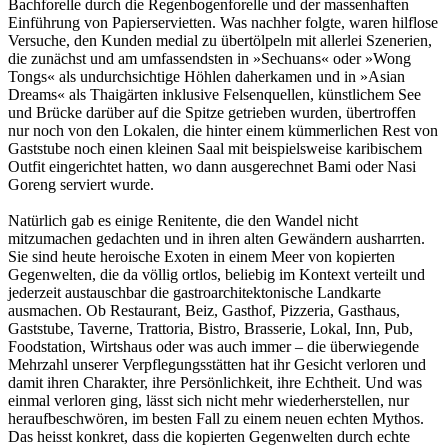
Bachforelle durch die Regenbogenforelle und der massenhaften
Einführung von Papierservietten. Was nachher folgte, waren hilflose
Versuche, den Kunden medial zu übertölpeln mit allerlei Szenerien,
die zunächst und am umfassendsten in »Sechuans« oder »Wong
Tongs« als undurchsichtige Höhlen daherkamen und in »Asian
Dreams« als Thaigärten inklusive Felsenquellen, künstlichem See
und Brücke darüber auf die Spitze getrieben wurden, übertroffen
nur noch von den Lokalen, die hinter einem kümmerlichen Rest von
Gaststube noch einen kleinen Saal mit beispielsweise karibischem
Outfit eingerichtet hatten, wo dann ausgerechnet Bami oder Nasi
Goreng serviert wurde.
Natürlich gab es einige Renitente, die den Wandel nicht
mitzumachen gedachten und in ihren alten Gewändern ausharrten.
Sie sind heute heroische Exoten in einem Meer von kopierten
Gegenwelten, die da völlig ortlos, beliebig im Kontext verteilt und
jederzeit austauschbar die gastroarchitektonische Landkarte
ausmachen. Ob Restaurant, Beiz, Gasthof, Pizzeria, Gasthaus,
Gaststube, Taverne, Trattoria, Bistro, Brasserie, Lokal, Inn, Pub,
Foodstation, Wirtshaus oder was auch immer – die überwiegende
Mehrzahl unserer Verpflegungsstätten hat ihr Gesicht verloren und
damit ihren Charakter, ihre Persönlichkeit, ihre Echtheit. Und was
einmal verloren ging, lässt sich nicht mehr wiederherstellen, nur
heraufbeschwören, im besten Fall zu einem neuen echten Mythos.
Das heisst konkret, dass die kopierten Gegenwelten durch echte