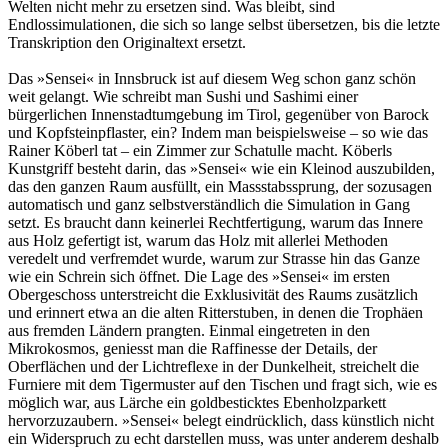
Welten nicht mehr zu ersetzen sind. Was bleibt, sind
Endlossimulationen, die sich so lange selbst übersetzen, bis die letzte
Transkription den Originaltext ersetzt.
Das »Sensei« in Innsbruck ist auf diesem Weg schon ganz schön
weit gelangt. Wie schreibt man Sushi und Sashimi einer
bürgerlichen Innenstadtumgebung im Tirol, gegenüber von Barock
und Kopfsteinpflaster, ein? Indem man beispielsweise – so wie das
Rainer Köberl tat – ein Zimmer zur Schatulle macht. Köberls
Kunstgriff besteht darin, das »Sensei« wie ein Kleinod auszubilden,
das den ganzen Raum ausfüllt, ein Massstabssprung, der sozusagen
automatisch und ganz selbstverständlich die Simulation in Gang
setzt. Es braucht dann keinerlei Rechtfertigung, warum das Innere
aus Holz gefertigt ist, warum das Holz mit allerlei Methoden
veredelt und verfremdet wurde, warum zur Strasse hin das Ganze
wie ein Schrein sich öffnet. Die Lage des »Sensei« im ersten
Obergeschoss unterstreicht die Exklusivität des Raums zusätzlich
und erinnert etwa an die alten Ritterstuben, in denen die Trophäen
aus fremden Ländern prangten. Einmal eingetreten in den
Mikrokosmos, geniesst man die Raffinesse der Details, der
Oberflächen und der Lichtreflexe in der Dunkelheit, streichelt die
Furniere mit dem Tigermuster auf den Tischen und fragt sich, wie es
möglich war, aus Lärche ein goldbesticktes Ebenholzparkett
hervorzuzaubern. »Sensei« belegt eindrücklich, dass künstlich nicht
ein Widerspruch zu echt darstellen muss, was unter anderem deshalb