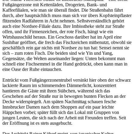
Fußgängerzone mit Kettenläden, Drogerien, Bank- und
Kaffeefilialen, wie man sie überall findet. Die Straßenbahn fährt
durch, aber hauptsächlich muss man sich vor übers Kopfsteinpflaster
flitzenden Radfahrern in Acht nehmen. Selbstverständlich gehört
auch eine Nordsee-Filiale dazu. Ihre Imbisstheke steht zur Straße
offen, und ihr Firmenzeichen, der rote Fisch, hängt wie ein
Wirtshausschild heraus. Ein Geschoss darüber hat im April eine
Sushibar geöffnet, die frech das Fischzeichen mitbenutzt, obwohl sie
geschäftlich rein gar nichts mit Nordsee zu tun hat: Sensei nennt sie
sich – zum roten Fisch. Die beiden sind wie Yin und Yang,
Gegensätze, die Welten auseinander liegen: Unten bekommt man
schnell eine Fischsemmel in die Hand gedrückt, oben kann man in
eine Oase der Ruhe eintauchen.
Entrückt vom Fußgängerzonentrubel versinkt hier oben der schwarz
lackierte Raum im schimmernden Dämmerlicht, konzentriert
hantieren die Gäste mit ihren Stäbchen, während sich das
Geschehen auf der Straße nur in bewegten bunten Flecken an der
Decke widerspiegelt. Am späten Nachmittag schauen fesche
Innsbrucker Damen nach dem Shoppen auf ein paar leichte
Häppchen vorbei; später füllt sich das Lokal mit Gruppen von
jungen Leuten, die sich nach der Arbeit mit Freunden treffen. Seit
der Eröffnung ist es stets ausgebucht.
Der Architekt Rainer Köberl meint, von japanischer Kultur