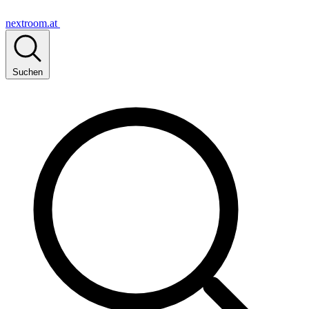
nextroom.at
Suchen