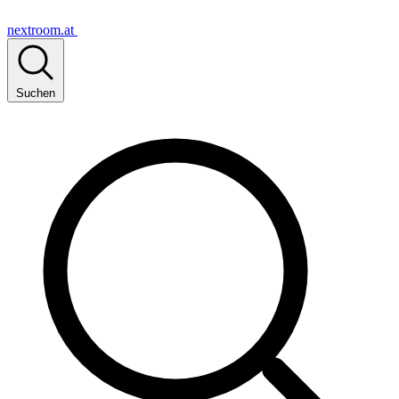
nextroom.at
Suchen