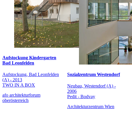
Aufstockung Kindergarten
Bad Leonfelden
Sozialzentrum Westendorf
Aufstockung, Bad Leonfelden
(A) - 2013
TWO IN A BOX
Neubau, Westendorf (A) -
2006
afo architekturforum
Pedit - Bodvay
oberösterreich
Architekturzentrum Wien