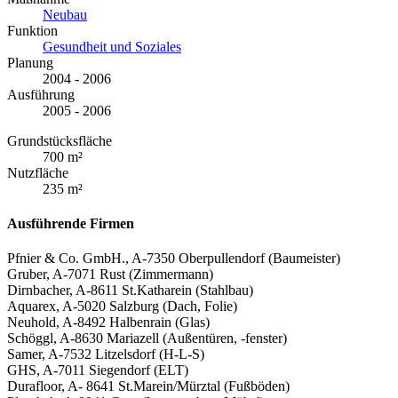
Neubau
Funktion
Gesundheit und Soziales
Planung
2004 - 2006
Ausführung
2005 - 2006
Grundstücksfläche
700 m²
Nutzfläche
235 m²
Ausführende Firmen
Pfnier & Co. GmbH., A-7350 Oberpullendorf (Baumeister)
Gruber, A-7071 Rust (Zimmermann)
Dirnbacher, A-8611 St.Katharein (Stahlbau)
Aquarex, A-5020 Salzburg (Dach, Folie)
Neuhold, A-8492 Halbenrain (Glas)
Schöggl, A-8630 Mariazell (Außentüren, -fenster)
Samer, A-7532 Litzelsdorf (H-L-S)
GHS, A-7011 Siegendorf (ELT)
Durafloor, A- 8641 St.Marein/Mürztal (Fußböden)