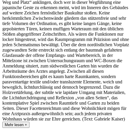
Weg und Platz“ anklingen, doch wer in dieser Wegführung eine
japanische Geste zu erkennen meint, wird im Inneren des Gebäudes
auf weitere Zeichen fernöstlicher Baukultur stoßen. Keine
herkömmlichen Zwischenwände gliedern das stützenfreie und sehr
tiefe Volumen der Ordination, es gibt keine langen Gänge, keine
gepolsterten Türen, keinen muffigen Warteraum mit den üblichen
Stößen abgegriffener Zeitschriften. Als wären die Funktionen nur
locker hingestreut, wird das Raumprogramm mit Präzision und ohne
jeden Schematismus bewältigt. Über die dem nordöstlichen Vorplatz
zugewandten Seite erstreckt sich entlang der baumnah gefalteten
Glasfassade der offene Empfangs- und Wartebereich, in der
Mittelzone ist zwischen Untersuchungsraum und WC-Boxen die
Anmeldung situiert, zum südwestlichen Garten hin wurden die
Arbeitsräume des Arztes angelegt. Zwischen all diesen
Funktionsbereichen gibt es kaum harte Raumkanten, sondern
paraventartige textile und/oder transluzente Elemente, weich und
beweglich, lichtdurchlässig und dennoch begrenzend. Dazu die
Holzvertäfelung, der subtile wie lapidare Umgang mit Materialien,
die Lichtdurchdringung und Reflexion „von allen Seiten“, das
kontemplative Spiel zwischen Raumtiefe und Garten zu beiden
Seiten. Dieser Facettenreichtum und diese Wohnlichkeit mögen für
eine Arztpraxis außergewöhnlich sein; auch jedem privaten
Wohnhaus würden sie zur Ehre gereichen. (Text: Gabriele Kaiser)
Mehr lesen +