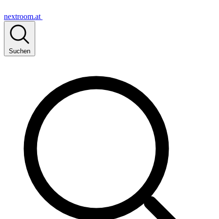
nextroom.at
Suchen