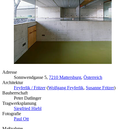
Adresse
Sonnwendgasse 5,
7210 Mattersburg
,
Österreich
Architektur
Feyferlik / Fritzer
(
Wolfgang Feyferlik
,
Susanne Fritzer
)
Bauherrschaft
Peter Datlinger
Tragwerksplanung
Siegfried Hiebl
Fotografie
Paul Ott
Maßnahme