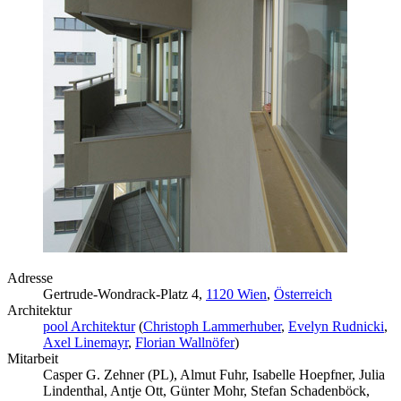
Adresse
Gertrude-Wondrack-Platz 4,
1120 Wien
,
Österreich
Architektur
pool Architektur
(
Christoph Lammerhuber
,
Evelyn Rudnicki
,
Axel Linemayr
,
Florian Wallnöfer
)
Mitarbeit
Casper G. Zehner (PL), Almut Fuhr, Isabelle Hoepfner, Julia
Lindenthal, Antje Ott, Günter Mohr, Stefan Schadenböck,