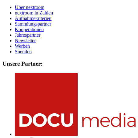
Über nextroom
nextroom in Zahlen
Aufnahmekriterien
Sammlungspartner
Kooperationen
Jahrespartner
Newsletter
Werben
Spenden
Unsere Partner: