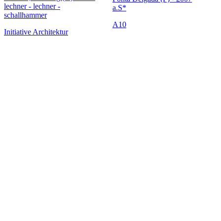
lechner - lechner -
a.S*
schallhammer
A10
Initiative Architektur