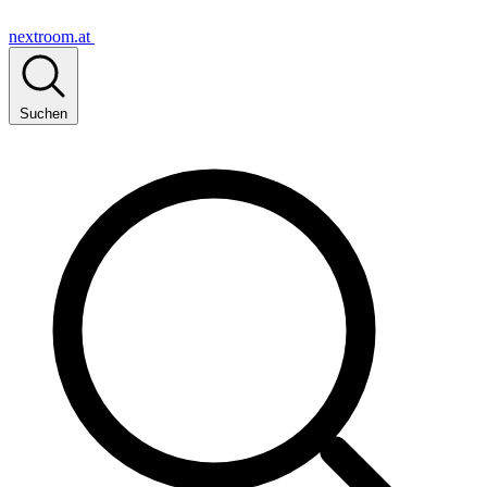
nextroom.at
Suchen