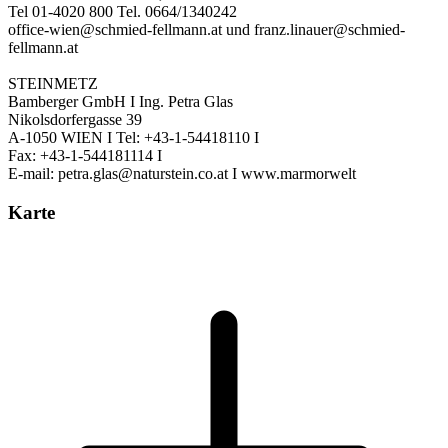
Tel 01-4020 800 Tel. 0664/1340242
office-wien@schmied-fellmann.at und franz.linauer@schmied-
fellmann.at
STEINMETZ
Bamberger GmbH I Ing. Petra Glas
Nikolsdorfergasse 39
A-1050 WIEN I Tel: +43-1-54418110 I
Fax: +43-1-544181114 I
E-mail: petra.glas@naturstein.co.at I www.marmorwelt
Karte