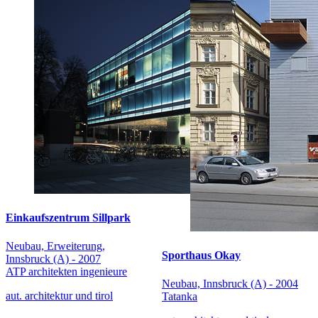
Einkaufszentrum Sillpark
Neubau, Erweiterung,
Sporthaus Okay
Innsbruck (A) - 2007
ATP architekten ingenieure
Neubau, Innsbruck (A) - 2004
aut. architektur und tirol
Tatanka