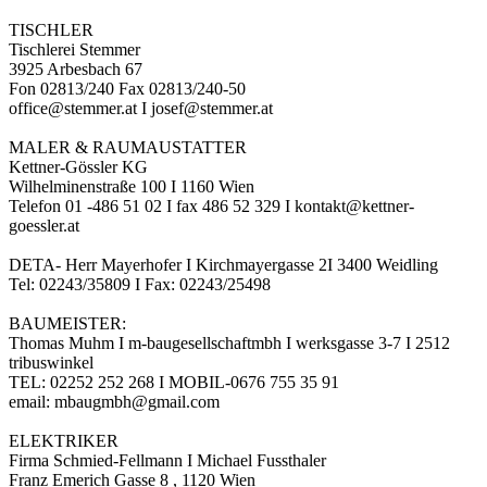
TISCHLER
Tischlerei Stemmer
3925 Arbesbach 67
Fon 02813/240 Fax 02813/240-50
office@stemmer.at I josef@stemmer.at
MALER & RAUMAUSTATTER
Kettner-Gössler KG
Wilhelminenstraße 100 I 1160 Wien
Telefon 01 -486 51 02 I fax 486 52 329 I kontakt@kettner-
goessler.at
DETA- Herr Mayerhofer I Kirchmayergasse 2I 3400 Weidling
Tel: 02243/35809 I Fax: 02243/25498
BAUMEISTER:
Thomas Muhm I m-baugesellschaftmbh I werksgasse 3-7 I 2512
tribuswinkel
TEL: 02252 252 268 I MOBIL-0676 755 35 91
email: mbaugmbh@gmail.com
ELEKTRIKER
Firma Schmied-Fellmann I Michael Fussthaler
Franz Emerich Gasse 8 , 1120 Wien