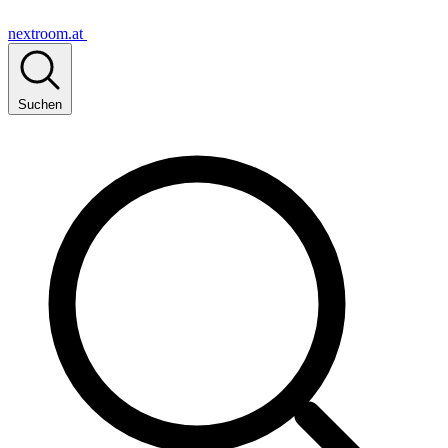
nextroom.at
Suchen