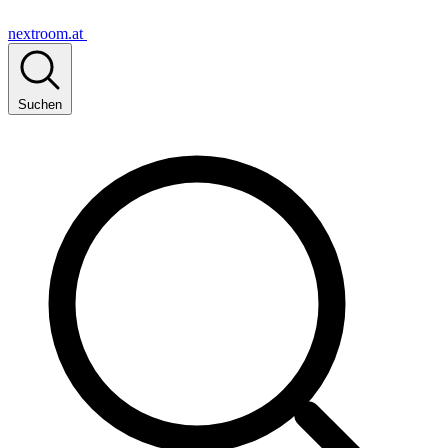
nextroom.at
Suchen