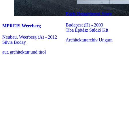
Paris Department Store
Budapest (H) - 2009
MPREIS Weerberg
Tiba Építész Stúdió Kft
Neubau, Weerberg (A) - 2012
Architekturarchiv Ungarn
Silvia Boday
aut. architektur und tirol