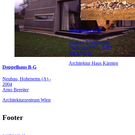
Wohnhaus Wolf
Neubau, Erweiterung,
Pischeldorf (A) - 2003
Erich Mörtl
Architektur Haus Kärnten
Doppelhaus B-G
Neubau, Hohenems (A) -
2004
Arno Bereiter
Architekturzentrum Wien
Footer