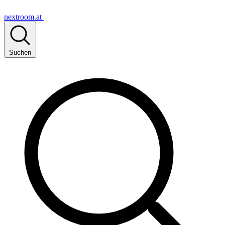
nextroom.at
Suchen