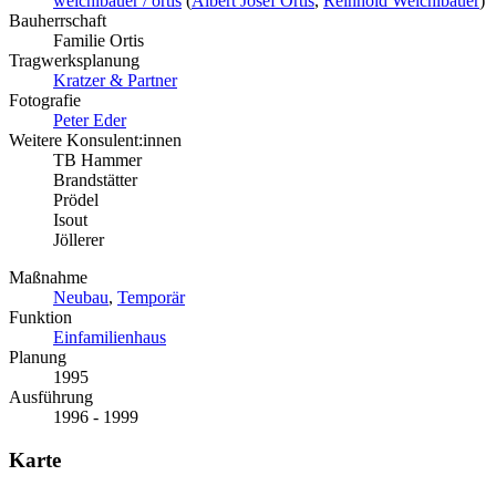
weichlbauer / ortis
(
Albert Josef Ortis
,
Reinhold Weichlbauer
)
Bauherrschaft
Familie Ortis
Tragwerksplanung
Kratzer & Partner
Fotografie
Peter Eder
Weitere Konsulent:innen
TB Hammer
Brandstätter
Prödel
Isout
Jöllerer
Maßnahme
Neubau
,
Temporär
Funktion
Einfamilienhaus
Planung
1995
Ausführung
1996 - 1999
Karte