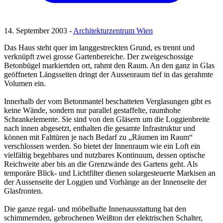
14. September 2003 -
Architekturzentrum Wien
Das Haus steht quer im langgestreckten Grund, es trennt und
verknüpft zwei grosse Gartenbereiche. Der zweigeschossige
Betonbügel markiertden ort, rahmt den Raum. An den ganz in Glas
geöffneten Längsseiten dringt der Aussenraum tief in das gerahmte
Volumen ein.
Innerhalb der vom Betonmantel beschatteten Verglasungen gibt es
keine Wände, sondern nur parallel gestaffelte, raumhohe
Schrankelemente. Sie sind von den Gläsern um die Loggienbreite
nach innen abgesetzt, enthalten die gesamte Infrastruktur und
können mit Falttüren je nach Bedarf zu „Räumen im Raum“
verschlossen werden. So bietet der Innenraum wie ein Loft ein
vielfältig begehbares und nutzbares Kontinuum, dessen optische
Reichweite aber bis an die Grenzwände des Gartens geht. Als
temporäre Blick- und Lichtfilter dienen solargesteuerte Markisen an
der Aussenseite der Loggien und Vorhänge an der Innenseite der
Glasfronten.
Die ganze regal- und möbelhafte Innenausstattung hat den
schimmernden, gebrochenen Weißton der elektrischen Schalter,