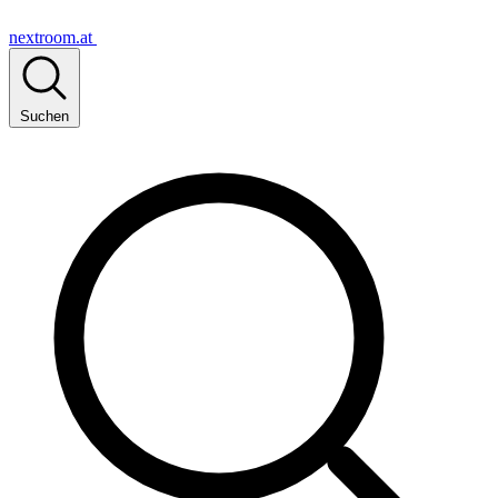
nextroom.at
Suchen