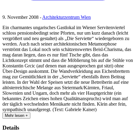
9. November 2008 -
Architekturzentrum Wien
Ein charmantes ungarisches Gastlokal im Wiener Servitenviertel
schloss pensionsbedingt seine Pforten, nur um kurz danach (leicht
vergrößert und neu gestaltet) als „Die Serviette“ wiedergeboren zu
werden. Auch nach seiner architektonischen Metamorphose
verströmt das Lokal noch sein schätzenswertes Beisl-Charisma, das
mag daran liegen, dass es nur fünf Tische gibt, dass das
Lichtkonzept stimmt und dass die Möblierung bis auf die Stühle von
Konstantin Grcic (auf denen man ausgesprochen gut sitzt) ohne
Über-Design auskommt. Die Wandverkleidung aus Eichenbrettern
mag zur Gemütlichkeit in der „Serviette“ ebenfalls ihren Beitrag
leisten. In der Wahl der Speisen setzt die neue Betreiberin auf eine
altösterreichische Melange aus Steiermark/Kärnten, Friaul,
Slowenien und Ungarn, doch mehr als vier Hauptgerichte (ein
bekanntes Zeichen eines hohen Qualitätsanspruchs) wird man auf
der täglich wechselnden Menükarte nicht finden. Klein aber fein,
sympathisch unaufgeregt. (Text: Gabriele Kaiser)
Mehr lesen +
Details