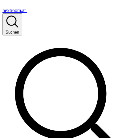
nextroom.at
Suchen