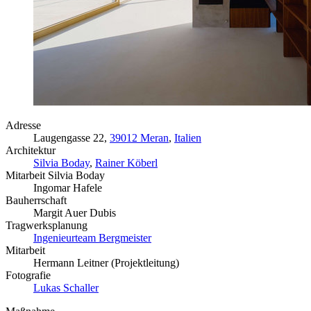
Adresse
Laugengasse 22,
39012 Meran
,
Italien
Architektur
Silvia Boday
,
Rainer Köberl
Mitarbeit Silvia Boday
Ingomar Hafele
Bauherrschaft
Margit Auer Dubis
Tragwerksplanung
Ingenieurteam Bergmeister
Mitarbeit
Hermann Leitner (Projektleitung)
Fotografie
Lukas Schaller