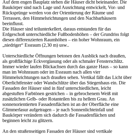
Auf dem engen Bauplatz stehen die Häuser dicht beieinander. Die
Baukörper sind nach Lage und Ausrichtung entwickelt, Vor- und
Rücksprünge werden von der Orientierung der Räume und
Terrassen, den Himmelsrichtungen und den Nachbarhäusern
beeinflusst.
Die Häuser sind teilunterkellert, daraus entstanden für das
Erdgeschoß unterschiedliche Fußbodenhöhen – der Grundriss folgt
diesen differenzierten Raumhöhen – ein hoher Wohnraum, ein
„niedriger“ Essraum (2,30 m) usw..
Unterschiedliche Öffnungen betonen den Ausblick nach draußen,
als großflächige Eckverglasung oder als schmaler Fensterschlitz.
Immer wieder laufen Blickachsen durch das ganze Haus – so kann
man im Wohnraum oder im Essraum nach allen vier
Himmelsrichtungen nach draußen sehen. Vertikal fällt das Licht über
Oberlichtfenster oder Wandschlitze über das Stiegenhaus ein. Die
Fassaden der Häuser sind in fünf unterschiedlichen, leicht
abgestuften Farbtönen gestrichen – in gebrochenem Weiß mit
zusätzlichen Gelb- oder Rotanteilen bis zu hellem Grau. An
sonnenorientierten Fassadenflächen ist an der Oberfläche eine
Glimmerlasur aufgetragen – je nach Sonnenlichteinfall und
Baukörper verändern sich dadurch die Fassadenflächen und
beginnen leicht zu glitzern.
An den straßenseitigen Fassaden der Häuser sind vertikale