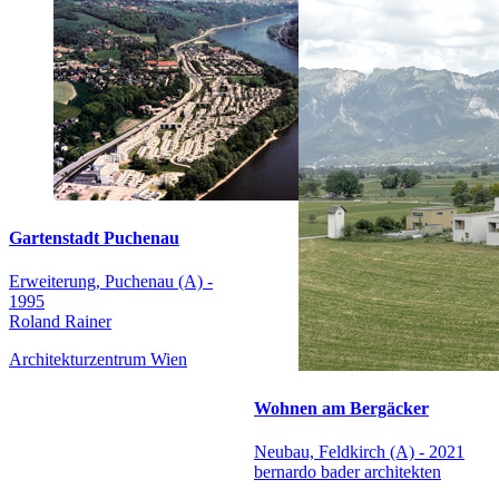
Gartenstadt Puchenau
Erweiterung, Puchenau (A) -
1995
Roland Rainer
Architekturzentrum Wien
Wohnen am Bergäcker
Neubau, Feldkirch (A) - 2021
bernardo bader architekten