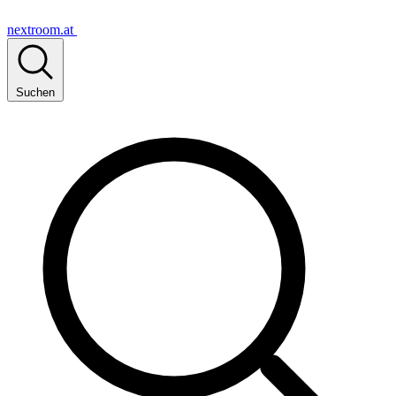
nextroom.at
Suchen