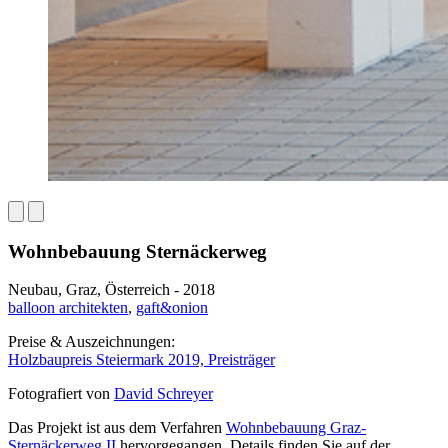
Wohnbebauung Sternäckerweg
Neubau, Graz, Österreich - 2018
balloon architekten
,
gaft&onion
Preise & Auszeichnungen:
Holzbaupreis Steiermark 2019, Preisträger
Fotografiert von
David Schreyer
Das Projekt ist aus dem Verfahren
Wohnbebauung Graz-
Sternäckerweg II
hervorgegangen. Details finden Sie auf der