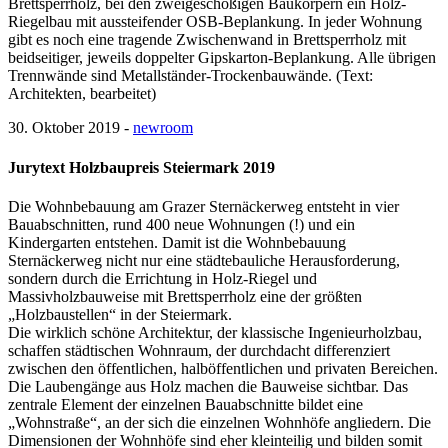
Brettsperrholz, bei den zweigeschoßigen Baukörpern ein Holz-
Riegelbau mit aussteifender OSB-Beplankung. In jeder Wohnung
gibt es noch eine tragende Zwischenwand in Brettsperrholz mit
beidseitiger, jeweils doppelter Gipskarton-Beplankung. Alle übrigen
Trennwände sind Metallständer-Trockenbauwände. (Text:
Architekten, bearbeitet)
30. Oktober 2019 -
newroom
Jurytext Holzbaupreis Steiermark 2019
Die Wohnbebauung am Grazer Sternäckerweg entsteht in vier
Bauabschnitten, rund 400 neue Wohnungen (!) und ein
Kindergarten entstehen. Damit ist die Wohnbebauung
Sternäckerweg nicht nur eine städtebauliche Herausforderung,
sondern durch die Errichtung in Holz-Riegel und
Massivholzbauweise mit Brettsperrholz eine der größten
„Holzbaustellen“ in der Steiermark.
Die wirklich schöne Architektur, der klassische Ingenieurholzbau,
schaffen städtischen Wohnraum, der durchdacht differenziert
zwischen den öffentlichen, halböffentlichen und privaten Bereichen.
Die Laubengänge aus Holz machen die Bauweise sichtbar. Das
zentrale Element der einzelnen Bauabschnitte bildet eine
„Wohnstraße“, an der sich die einzelnen Wohnhöfe angliedern. Die
Dimensionen der Wohnhöfe sind eher kleinteilig und bilden somit