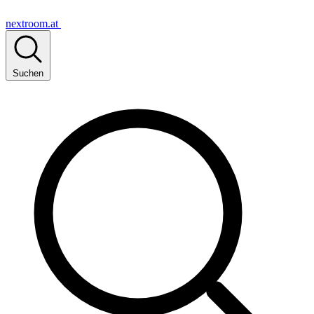
nextroom.at
Suchen