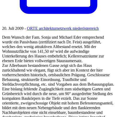
20. Juli 2009 -
ORTE architekturnetzwerk niederösterreich
Dem Wunsch der Fam. Sonja und Michael Eder entsprechend
wurde ein Passivhaus (zertifiziert nach Dr. Feist) ausgeführt,
welches den wenig attraktiven Altbestand ersetzt. Mit der
Wohnnutzfläche von 141,50 m² wird die aufwändige
Unterkellerung des Hauses entbehrlich; Kellerersatzräume zur
ebenen Erde bieten vollwertigen Stauraumersatz.
Zur Alleebaum bestandenen Gasse zeigt sich das Haus
zurückhaltend wie elegant, fügt sich aber im Kontext der hier
vorherrschenden historisch, ortsbaulichen Prägung. Geschlossene
Bebauung, strukturelle Einordnung, Traufhöhe und
Steildachverpflichtung, etc. sind Vorgaben aus dem Bebauungsplan.
Eine bislang fehlende Zugänglichkeit zum südseitigen Garten und
Grünbereich wird durch die neue, um 90° ausgedrehte Stellung des
kompakten Baukörpers in die Tiefe erzielt. Das zur Sonne
orientierte, zweigeschossige Objekt mit hohem Befensterungsanteil,
bildet mit dem neuen Nebengebäude und den flankierenden
Nachbarobjekten eine nicht einsehbare, baumbestandene und