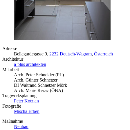
Adresse
Bellegardegasse 9,
2232 Deutsch-Wagram
,
Österreich
Architektur
a-plus architekten
Mitarbeit
Arch. Peter Schneider (PL)
Arch. Günter Schnetzer
DI Waltraud Schnetzer Mörk
Arch. Marie Rezac (ÖBA)
Tragwerksplanung
Peter Kotzian
Fotografie
Mischa Erben
Maßnahme
Neubau