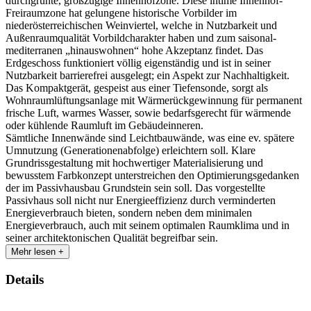
durchgrünte, großzügige Innenhofzone. Diese intime Innenhof-
Freiraumzone hat gelungene historische Vorbilder im
niederösterreichischen Weinviertel, welche in Nutzbarkeit und
Außenraumqualität Vorbildcharakter haben und zum saisonal-
mediterranen „hinauswohnen“ hohe Akzeptanz findet. Das
Erdgeschoss funktioniert völlig eigenständig und ist in seiner
Nutzbarkeit barrierefrei ausgelegt; ein Aspekt zur Nachhaltigkeit.
Das Kompaktgerät, gespeist aus einer Tiefensonde, sorgt als
Wohnraumlüftungsanlage mit Wärmerückgewinnung für permanent
frische Luft, warmes Wasser, sowie bedarfsgerecht für wärmende
oder kühlende Raumluft im Gebäudeinneren.
Sämtliche Innenwände sind Leichtbauwände, was eine ev. spätere
Umnutzung (Generationenabfolge) erleichtern soll. Klare
Grundrissgestaltung mit hochwertiger Materialisierung und
bewusstem Farbkonzept unterstreichen den Optimierungsgedanken
der im Passivhausbau Grundstein sein soll. Das vorgestellte
Passivhaus soll nicht nur Energieeffizienz durch verminderten
Energieverbrauch bieten, sondern neben dem minimalen
Energieverbrauch, auch mit seinem optimalen Raumklima und in
seiner architektonischen Qualität begreifbar sein.
Mehr lesen +
Details