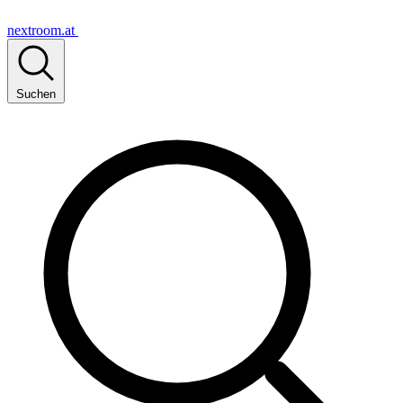
nextroom.at
Suchen