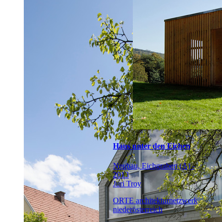
Haus unter den Eichen
Neubau, Eichgraben (A) -
2013
Juri Troy
ORTE architekturnetzwerk
niederösterreich