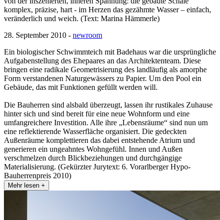
von der inszenierten, inneren Spannung: die gebaute Schale
komplex, präzise, hart - im Herzen das gezähmte Wasser – einfach,
veränderlich und weich. (Text: Marina Hämmerle)
28. September 2010 -
newroom
Ein biologischer Schwimmteich mit Badehaus war die ursprüngliche
Aufgabenstellung des Ehepaares an das Architektenteam. Diese
bringen eine radikale Geometrisierung des landläufig als amorphe
Form verstandenen Naturgewässers zu Papier. Um den Pool ein
Gebäude, das mit Funktionen gefüllt werden will.
Die Bauherren sind alsbald überzeugt, lassen ihr rustikales Zuhause
hinter sich und sind bereit für eine neue Wohnform und eine
umfangreichere Investition. Alle ihre „Lebensräume“ sind nun um
eine reflektierende Wasserfläche organisiert. Die gedeckten
Außenräume komplettieren das dabei entstehende Atrium und
generieren ein ungeahntes Wohngefühl. Innen und Außen
verschmelzen durch Blickbeziehungen und durchgängige
Materialisierung. (Gekürzter Jurytext: 6. Vorarlberger Hypo-
Bauherrenpreis 2010)
Mehr lesen +