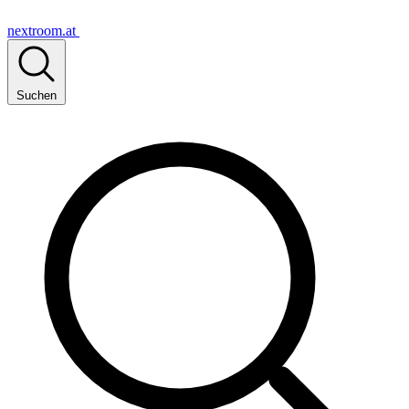
nextroom.at
Suchen