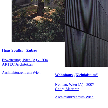
Haus Spuller - Zubau
Erweiterung, Wien (A) - 1994
ARTEC Architekten
Architekturzentrum Wien
Wohnhaus „Kleinloisium“
Neubau, Wien (A) - 2007
Georg Marterer
Architekturzentrum Wien