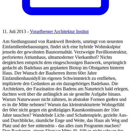
11. Juli 2013 -
Vorarlberger Architektur Institut
Am Siedlungsrand von Rankweil Brederis, umringt von neuesten
Einfamilienbehausungen, findet sich eine hybride Wohnskulptur
jenseits der gewohnten Baunormalität. Verzweigte Pavillionstruktur,
perforiertes Atriumhaus, ultramoderner Vierkanthof? Nichts
dergleichen entspricht dem eingeschossigen Bauwerk, ursprünglich
gedacht als Badehaus am geplanten Biotop im Obstgarten hinterm
Haus. Der Wunsch der Bauherren ihrem 60er Jahre
Einfamilienhausidyll im eigenen Schwimmteich zu entfliehen,
implizierte den Gedanken an ein dazugehöriges Badehaus. Die
Architekten, der Faszination des Badens am Naturteich bald erlegen,
dachten weit über die anfänglich an sie gestellte Aufgabe hinaus.
Warum Naturwasser nicht zähmen, in abstrakte Formen gießen und
es in die Mitte nehmen? Warum das kleinstrukturierte Wohngefühl
der 60er nicht gegen ein großzügiges Raumkontinuum der 10er
Jahre tauschen? Wandelnde Licht- und Schattenspiele, gezielte Aus-
und Durchblicke, räumliche Enge und Weite, das Haus als Weg und
Platz und der See mittendrin - das alles zum Programm machen?
Den Bauherren, einem Ehepaar Mitte 40, fällt es nicht schwer der