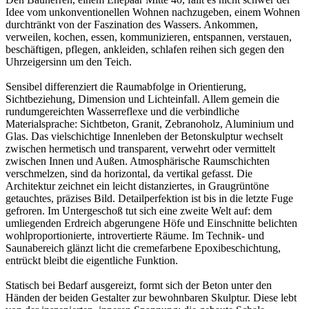
Idee vom unkonventionellen Wohnen nachzugeben, einem Wohnen
durchtränkt von der Faszination des Wassers. Ankommen,
verweilen, kochen, essen, kommunizieren, entspannen, verstauen,
beschäftigen, pflegen, ankleiden, schlafen reihen sich gegen den
Uhrzeigersinn um den Teich.
Sensibel differenziert die Raumabfolge in Orientierung,
Sichtbeziehung, Dimension und Lichteinfall. Allem gemein die
rundumgereichten Wasserreflexe und die verbindliche
Materialsprache: Sichtbeton, Granit, Zebranoholz, Aluminium und
Glas. Das vielschichtige Innenleben der Betonskulptur wechselt
zwischen hermetisch und transparent, verwehrt oder vermittelt
zwischen Innen und Außen. Atmosphärische Raumschichten
verschmelzen, sind da horizontal, da vertikal gefasst. Die
Architektur zeichnet ein leicht distanziertes, in Graugrüntöne
getauchtes, präzises Bild. Detailperfektion ist bis in die letzte Fuge
gefroren. Im Untergeschoß tut sich eine zweite Welt auf: dem
umliegenden Erdreich abgerungene Höfe und Einschnitte belichten
wohlproportionierte, introvertierte Räume. Im Technik- und
Saunabereich glänzt licht die cremefarbene Epoxibeschichtung,
entrückt bleibt die eigentliche Funktion.
Statisch bei Bedarf ausgereizt, formt sich der Beton unter den
Händen der beiden Gestalter zur bewohnbaren Skulptur. Diese lebt