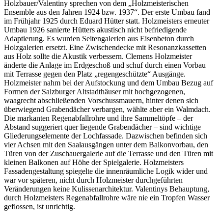
Holzbauer/Valentiny sprechen von dem „Holzmeisterischen
Ensemble aus den Jahren 1924 bzw. 1937“. Der erste Umbau fand
im Frühjahr 1925 durch Eduard Hütter statt. Holzmeisters erneuter
Umbau 1926 sanierte Hütters akustisch nicht befriedigende
Adaptierung. Es wurden Seitengalerien aus Eisenbeton durch
Holzgalerien ersetzt. Eine Zwischendecke mit Resonanzkassetten
aus Holz sollte die Akustik verbessern. Clemens Holzmeister
änderte die Anlage im Erdgeschoß und schuf durch einen Vorbau
mit Terrasse gegen den Platz „regengeschützte“ Ausgänge.
Holzmeister nahm bei der Aufstockung und dem Umbau Bezug auf
Formen der Salzburger Altstadthäuser mit hochgezogenen,
waagrecht abschließenden Vorschussmauern, hinter denen sich
überwiegend Grabendächer verbargen, wählte aber ein Walmdach.
Die markanten Regenabfallrohre und ihre Sammeltöpfe – der
Abstand suggeriert quer liegende Grabendächer – sind wichtige
Gliederungselemente der Lochfassade. Dazwischen befinden sich
vier Achsen mit den Saalausgängen unter dem Balkonvorbau, den
Türen von der Zuschauergalerie auf die Terrasse und den Türen mit
kleinen Balkonen auf Höhe der Spielgalerie. Holzmeisters
Fassadengestaltung spiegelte die innenräumliche Logik wider und
war vor späteren, nicht durch Holzmeister durchgeführten
Veränderungen keine Kulissenarchitektur. Valentinys Behauptung,
durch Holzmeisters Regenabfallrohre wäre nie ein Tropfen Wasser
geflossen, ist unrichtig.