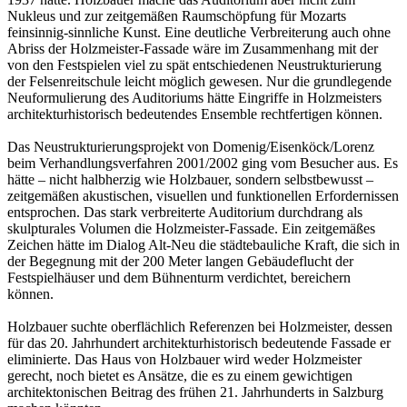
Nukleus und zur zeitgemäßen Raumschöpfung für Mozarts
feinsinnig-sinnliche Kunst. Eine deutliche Verbreiterung auch ohne
Abriss der Holzmeister-Fassade wäre im Zusammenhang mit der
von den Festspielen viel zu spät entschiedenen Neustrukturierung
der Felsenreitschule leicht möglich gewesen. Nur die grundlegende
Neuformulierung des Auditoriums hätte Eingriffe in Holzmeisters
architekturhistorisch bedeutendes Ensemble rechtfertigen können.
Das Neustrukturierungsprojekt von Domenig/Eisenköck/Lorenz
beim Verhandlungsverfahren 2001/2002 ging vom Besucher aus. Es
hätte – nicht halbherzig wie Holzbauer, sondern selbstbewusst –
zeitgemäßen akustischen, visuellen und funktionellen Erfordernissen
entsprochen. Das stark verbreiterte Auditorium durchdrang als
skulpturales Volumen die Holzmeister-Fassade. Ein zeitgemäßes
Zeichen hätte im Dialog Alt-Neu die städtebauliche Kraft, die sich in
der Begegnung mit der 200 Meter langen Gebäudeflucht der
Festspielhäuser und dem Bühnenturm verdichtet, bereichern
können.
Holzbauer suchte oberflächlich Referenzen bei Holzmeister, dessen
für das 20. Jahrhundert architekturhistorisch bedeutende Fassade er
eliminierte. Das Haus von Holzbauer wird weder Holzmeister
gerecht, noch bietet es Ansätze, die es zu einem gewichtigen
architektonischen Beitrag des frühen 21. Jahrhunderts in Salzburg