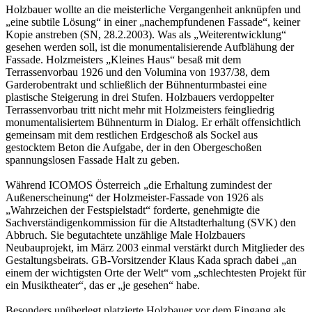
Holzbauer wollte an die meisterliche Vergangenheit anknüpfen und
„eine subtile Lösung“ in einer „nachempfundenen Fassade“, keiner
Kopie anstreben (SN, 28.2.2003). Was als „Weiterentwicklung“
gesehen werden soll, ist die monumentalisierende Aufblähung der
Fassade. Holzmeisters „Kleines Haus“ besaß mit dem
Terrassenvorbau 1926 und den Volumina von 1937/38, dem
Garderobentrakt und schließlich der Bühnenturmbastei eine
plastische Steigerung in drei Stufen. Holzbauers verdoppelter
Terrassenvorbau tritt nicht mehr mit Holzmeisters feingliedrig
monumentalisiertem Bühnenturm in Dialog. Er erhält offensichtlich
gemeinsam mit dem restlichen Erdgeschoß als Sockel aus
gestocktem Beton die Aufgabe, der in den Obergeschoßen
spannungslosen Fassade Halt zu geben.
Während ICOMOS Österreich „die Erhaltung zumindest der
Außenerscheinung“ der Holzmeister-Fassade von 1926 als
„Wahrzeichen der Festspielstadt“ forderte, genehmigte die
Sachverständigenkommission für die Altstadterhaltung (SVK) den
Abbruch. Sie begutachtete unzählige Male Holzbauers
Neubauprojekt, im März 2003 einmal verstärkt durch Mitglieder des
Gestaltungsbeirats. GB-Vorsitzender Klaus Kada sprach dabei „an
einem der wichtigsten Orte der Welt“ vom „schlechtesten Projekt für
ein Musiktheater“, das er „je gesehen“ habe.
Besonders unüberlegt platzierte Holzbauer vor dem Eingang als