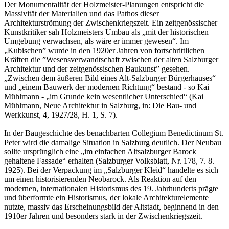
Der Monumentalität der Holzmeister-Planungen entspricht die
Massivität der Materialien und das Pathos dieser
Architekturströmung der Zwischenkriegszeit. Ein zeitgenössischer
Kunstkritiker sah Holzmeisters Umbau als „mit der historischen
Umgebung verwachsen, als wäre er immer gewesen“. Im
„Kubischen” wurde in den 1920er Jahren von fortschrittlichen
Kräften die ”Wesensverwandtschaft zwischen der alten Salzburger
Architektur und der zeitgenössischen Baukunst” gesehen.
„Zwischen dem äußeren Bild eines Alt-Salzburger Bürgerhauses“
und „einem Bauwerk der modernen Richtung“ bestand - so Kai
Mühlmann - „im Grunde kein wesentlicher Unterschied“ (Kai
Mühlmann, Neue Architektur in Salzburg, in: Die Bau- und
Werkkunst, 4, 1927/28, H. 1, S. 7).
In der Baugeschichte des benachbarten Collegium Benedictinum St.
Peter wird die damalige Situation in Salzburg deutlich. Der Neubau
sollte ursprünglich eine „im einfachen Altsalzburger Barock
gehaltene Fassade“ erhalten (Salzburger Volksblatt, Nr. 178, 7. 8.
1925). Bei der Verpackung im „Salzburger Kleid“ handelte es sich
um einen historisierenden Neobarock. Als Reaktion auf den
modernen, internationalen Historismus des 19. Jahrhunderts prägte
und überformte ein Historismus, der lokale Architekturelemente
nutzte, massiv das Erscheinungsbild der Altstadt, beginnend in den
1910er Jahren und besonders stark in der Zwischenkriegszeit.