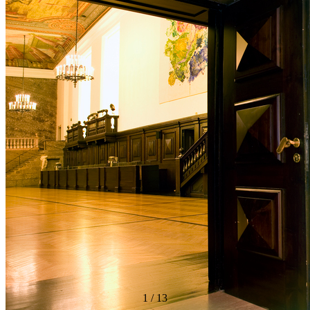
1
/
13