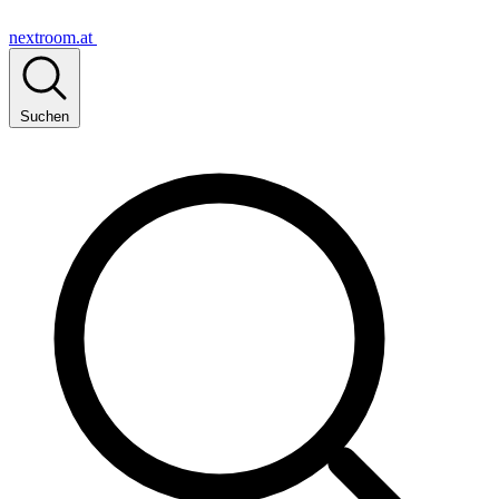
nextroom.at
Suchen