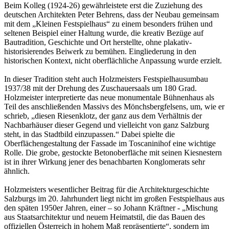
Beim Kolleg (1924-26) gewährleistete erst die Zuziehung des
deutschen Architekten Peter Behrens, dass der Neubau gemeinsam
mit dem „Kleinen Festspielhaus“ zu einem besonders frühen und
seltenen Beispiel einer Haltung wurde, die kreativ Bezüge auf
Bautradition, Geschichte und Ort herstellte, ohne plakativ-
historisierendes Beiwerk zu bemühen. Eingliederung in den
historischen Kontext, nicht oberflächliche Anpassung wurde erzielt.
In dieser Tradition steht auch Holzmeisters Festspielhausumbau
1937/38 mit der Drehung des Zuschauersaals um 180 Grad.
Holzmeister interpretierte das neue monumentale Bühnenhaus als
Teil des anschließenden Massivs des Mönchsbergfelsens, um, wie er
schrieb, „diesen Riesenklotz, der ganz aus dem Verhältnis der
Nachbarhäuser dieser Gegend und vielleicht von ganz Salzburg
steht, in das Stadtbild einzupassen.“ Dabei spielte die
Oberflächengestaltung der Fassade im Toscaninihof eine wichtige
Rolle. Die grobe, gestockte Betonoberfläche mit seinen Kiesnestern
ist in ihrer Wirkung jener des benachbarten Konglomerats sehr
ähnlich.
Holzmeisters wesentlicher Beitrag für die Architekturgeschichte
Salzburgs im 20. Jahrhundert liegt nicht im großen Festspielhaus aus
den späten 1950er Jahren, einer – so Johann Kräftner - „Mischung
aus Staatsarchitektur und neuem Heimatstil, die das Bauen des
offiziellen Österreich in hohem Maß repräsentierte“, sondern im