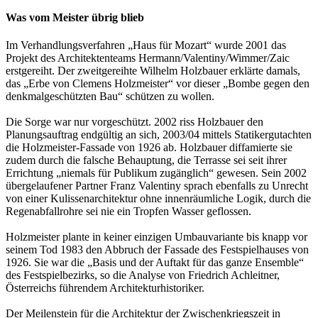
Was vom Meister übrig blieb
Im Verhandlungsverfahren „Haus für Mozart“ wurde 2001 das
Projekt des Architektenteams Hermann/Valentiny/Wimmer/Zaic
erstgereiht. Der zweitgereihte Wilhelm Holzbauer erklärte damals,
das „Erbe von Clemens Holzmeister“ vor dieser „Bombe gegen den
denkmalgeschützten Bau“ schützen zu wollen.
Die Sorge war nur vorgeschützt. 2002 riss Holzbauer den
Planungsauftrag endgültig an sich, 2003/04 mittels Statikergutachten
die Holzmeister-Fassade von 1926 ab. Holzbauer diffamierte sie
zudem durch die falsche Behauptung, die Terrasse sei seit ihrer
Errichtung „niemals für Publikum zugänglich“ gewesen. Sein 2002
übergelaufener Partner Franz Valentiny sprach ebenfalls zu Unrecht
von einer Kulissenarchitektur ohne innenräumliche Logik, durch die
Regenabfallrohre sei nie ein Tropfen Wasser geflossen.
Holzmeister plante in keiner einzigen Umbauvariante bis knapp vor
seinem Tod 1983 den Abbruch der Fassade des Festspielhauses von
1926. Sie war die „Basis und der Auftakt für das ganze Ensemble“
des Festspielbezirks, so die Analyse von Friedrich Achleitner,
Österreichs führendem Architekturhistoriker.
Der Meilenstein für die Architektur der Zwischenkriegszeit in