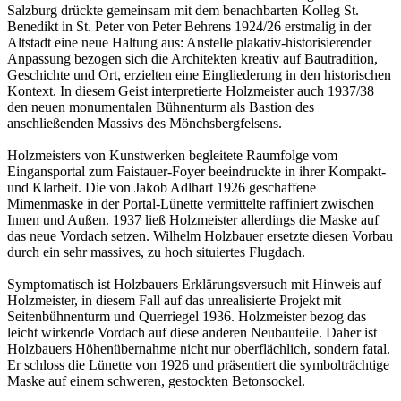
Salzburg drückte gemeinsam mit dem benachbarten Kolleg St.
Benedikt in St. Peter von Peter Behrens 1924/26 erstmalig in der
Altstadt eine neue Haltung aus: Anstelle plakativ-historisierender
Anpassung bezogen sich die Architekten kreativ auf Bautradition,
Geschichte und Ort, erzielten eine Eingliederung in den historischen
Kontext. In diesem Geist interpretierte Holzmeister auch 1937/38
den neuen monumentalen Bühnenturm als Bastion des
anschließenden Massivs des Mönchsbergfelsens.
Holzmeisters von Kunstwerken begleitete Raumfolge vom
Eingansportal zum Faistauer-Foyer beeindruckte in ihrer Kompakt-
und Klarheit. Die von Jakob Adlhart 1926 geschaffene
Mimenmaske in der Portal-Lünette vermittelte raffiniert zwischen
Innen und Außen. 1937 ließ Holzmeister allerdings die Maske auf
das neue Vordach setzen. Wilhelm Holzbauer ersetzte diesen Vorbau
durch ein sehr massives, zu hoch situiertes Flugdach.
Symptomatisch ist Holzbauers Erklärungsversuch mit Hinweis auf
Holzmeister, in diesem Fall auf das unrealisierte Projekt mit
Seitenbühnenturm und Querriegel 1936. Holzmeister bezog das
leicht wirkende Vordach auf diese anderen Neubauteile. Daher ist
Holzbauers Höhenübernahme nicht nur oberflächlich, sondern fatal.
Er schloss die Lünette von 1926 und präsentiert die symbolträchtige
Maske auf einem schweren, gestockten Betonsockel.