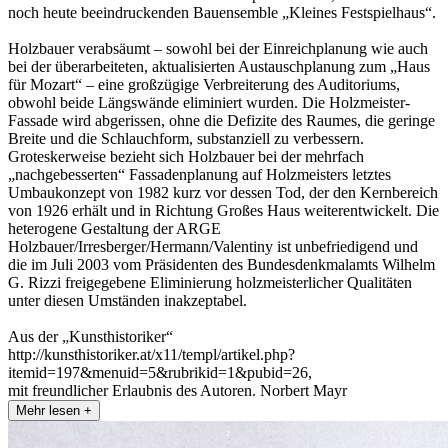
noch heute beeindruckenden Bauensemble „Kleines Festspielhaus“.
Holzbauer verabsäumt – sowohl bei der Einreichplanung wie auch
bei der überarbeiteten, aktualisierten Austauschplanung zum „Haus
für Mozart“ – eine großzügige Verbreiterung des Auditoriums,
obwohl beide Längswände eliminiert wurden. Die Holzmeister-
Fassade wird abgerissen, ohne die Defizite des Raumes, die geringe
Breite und die Schlauchform, substanziell zu verbessern.
Groteskerweise bezieht sich Holzbauer bei der mehrfach
„nachgebesserten“ Fassadenplanung auf Holzmeisters letztes
Umbaukonzept von 1982 kurz vor dessen Tod, der den Kernbereich
von 1926 erhält und in Richtung Großes Haus weiterentwickelt. Die
heterogene Gestaltung der ARGE
Holzbauer/Irresberger/Hermann/Valentiny ist unbefriedigend und
die im Juli 2003 vom Präsidenten des Bundesdenkmalamts Wilhelm
G. Rizzi freigegebene Eliminierung holzmeisterlicher Qualitäten
unter diesen Umständen inakzeptabel.
Aus der „Kunsthistoriker“
http://kunsthistoriker.at/x11/templ/artikel.php?
itemid=197&menuid=5&rubrikid=1&pubid=26,
mit freundlicher Erlaubnis des Autoren. Norbert Mayr
Mehr lesen +