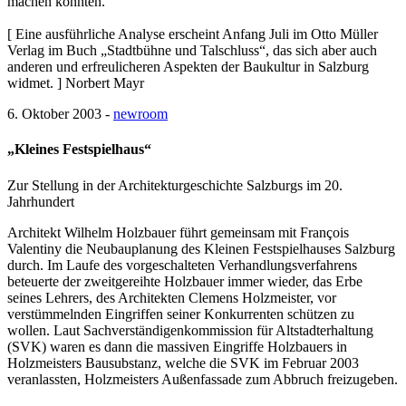
machen könnten.
[ Eine ausführliche Analyse erscheint Anfang Juli im Otto Müller
Verlag im Buch „Stadtbühne und Talschluss“, das sich aber auch
anderen und erfreulicheren Aspekten der Baukultur in Salzburg
widmet. ] Norbert Mayr
6. Oktober 2003 -
newroom
„Kleines Festspielhaus“
Zur Stellung in der Architekturgeschichte Salzburgs im 20.
Jahrhundert
Architekt Wilhelm Holzbauer führt gemeinsam mit François
Valentiny die Neubauplanung des Kleinen Festspielhauses Salzburg
durch. Im Laufe des vorgeschalteten Verhandlungsverfahrens
beteuerte der zweitgereihte Holzbauer immer wieder, das Erbe
seines Lehrers, des Architekten Clemens Holzmeister, vor
verstümmelnden Eingriffen seiner Konkurrenten schützen zu
wollen. Laut Sachverständigenkommission für Altstadterhaltung
(SVK) waren es dann die massiven Eingriffe Holzbauers in
Holzmeisters Bausubstanz, welche die SVK im Februar 2003
veranlassten, Holzmeisters Außenfassade zum Abbruch freizugeben.