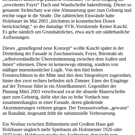
„erweitertes Foyer“ Dach und Wandscheibe hakenförmig. Dieser so
genannte Sichtschutz war eine Abmauerung quer zum Gehsteig und
reichte sogar in die Straße. Die zahlreichen Einwände hatte
Holzbauer im Mai 2003 „höchstens in kosmetischen Dosen
berücksichtigt,“ so der damalige SVK-Vorsitzende Reiner Kaschl.
Es gehe nämlich um Grundsätzliches, etwa auch um städtebauliche
Auffassungen.
Dieses „grundlegend neue Konzept“ wollte Kaschl später in der
Dreiteilung der Fassade in Zuschauerraum, Foyer, Bürotrakt als
„selbstverständliche Übereinstimmung zwischen dem Außen und
Innen“ erkennen. Diese ist keineswegs stimmig, sondern von
mäßiger innenräumlicher Logik. Von den fünf hohen
Fensterschlitzen in der Mitte sind drei dem Stiegenfoyer zugeordnet,
hinter den zwei rechten befinden sich Zimmer. Einer der Eingänge
auf der Terrasse führt in ein Abstellkammerl. Gegenüber der
Planung März 2003 verschwand zwar die absurde Mauerscheibe
quer zum Gehsteig, dafür sitzt das zu hohe Vordach nun
zusammenhanglos in einer Fassade, deren gliedernde
Akzentuierungen verloren gingen. Der Terrassenvorbau „gewann“
an Banalität, insgesamt fehlt die substanzielle Verbesserung.
Ein Neubau zwischen Bühnenturm und Großem Haus gab
Holzbauer ungleich mehr Spielraum als Holzmeister 1926 oder
1937 hatte. Holzbauer mache das Auditorium aber nicht zum