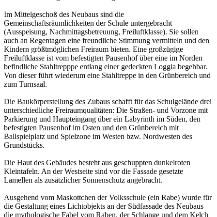
Im Mittelgeschoß des Neubaus sind die
Gemeinschaftsräumlichkeiten der Schule untergebracht
(Ausspeisung, Nachmittagsbetreuung, Freiluftklasse). Sie sollen
auch an Regentagen eine freundliche Stimmung vermitteln und den
Kindern größtmöglichen Freiraum bieten. Eine großzügige
Freiluftklasse ist vom befestigten Pausenhof über eine im Norden
befindliche Stahltrepppe entlang einer gedeckten Loggia begehbar.
Von dieser führt wiederum eine Stahltreppe in den Grünbereich und
zum Turnsaal.
Die Baukörperstellung des Zubaus schafft für das Schulgelände drei
unterschiedliche Freiraumqualitäten: Die Straßen- und Vorzone mit
Parkierung und Haupteingang über ein Labyrinth im Süden, den
befestigten Pausenhof im Osten und den Grünbereich mit
Ballspielplatz und Spielzone im Westen bzw. Nordwesten des
Grundstücks.
Die Haut des Gebäudes besteht aus geschuppten dunkelroten
Kleintafeln. An der Westseite sind vor die Fassade gesetzte
Lamellen als zusätzlicher Sonnenschutz angebracht.
Ausgehend vom Maskottchen der Volksschule (ein Rabe) wurde für
die Gestaltung eines Lichtobjekts an der Südfassade des Neubaus
die mythologische Fabel vom Raben, der Schlange und dem Kelch