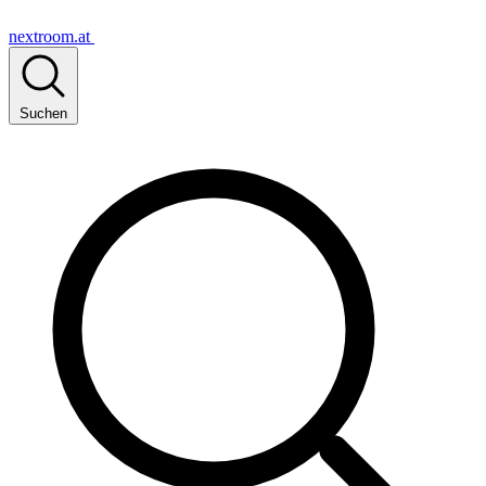
nextroom.at
Suchen