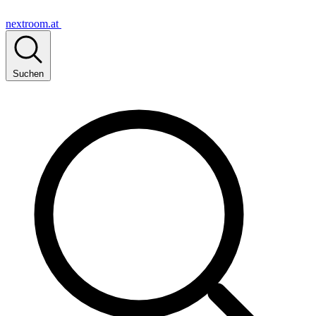
nextroom.at
Suchen