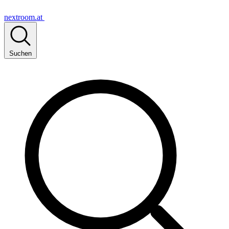
nextroom.at
Suchen