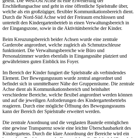
geteilt. Die West-Ost Achse ist eine Erweiterung der
Erschließungsachse und geht in eine öffentliche Spielstraße über,
welche als ein großzügiger, flexibler Kommunikationsbereich dient.
Durch die Nord-Süd Achse wird der Freiraum erschlossen und
unterteilt den Kindergartenbetrieb in einen Verwaltungsbereich in
der Eingangszone, sowie in die Aktivitätsbereiche der Kinder.
Beim Kreuzungsbereich beider Achsen wurde eine zentrale
Garderobe angeordnet, welche zugleich als Schmutzschleuse
funktioniert. Die Verwaltungsbereiche wie Büro und
Personalzimmer wurden ebenfalls in Eingangsnähe platziert und
gewährleisten guten Einblick ins Foyer.
Im Bereich der Kinder fungiert die Spielstraße als verbindendes
Element. Der Bewegungsraum wurde zentral angeordnet und
befindet sich in unmittelbarer Nähe der Gruppenräume. Die zentrale
Achse dient als Kommunikationsbereich und beinhaltet
verschiedene Bereiche, welche flexibel angeordnet werden können
und auf die jeweiligen Anforderungen des Kindergartenbetriebs
reagieren. Durch eine mögliche Öffnung des Bewegungsraums
kann der Bereich der Spielstraße erweitert werden.
Die zentrale Anordnung und die verglasten Bauteile ermöglichen
eine gewisse Transparenz sowie eine leichte Überschaubarkeit des
Kindergartens. Durch die klare Anordnung der Bereiche wird ein