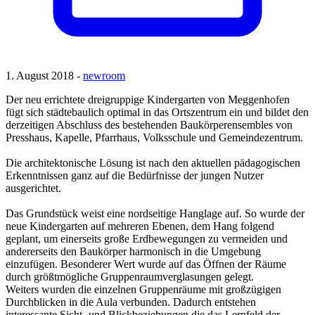
1. August 2018 -
newroom
Der neu errichtete dreigruppige Kindergarten von Meggenhofen
fügt sich städtebaulich optimal in das Ortszentrum ein und bildet den
derzeitigen Abschluss des bestehenden Baukörperensembles von
Presshaus, Kapelle, Pfarrhaus, Volksschule und Gemeindezentrum.
Die architektonische Lösung ist nach den aktuellen pädagogischen
Erkenntnissen ganz auf die Bedürfnisse der jungen Nutzer
ausgerichtet.
Das Grundstück weist eine nordseitige Hanglage auf. So wurde der
neue Kindergarten auf mehreren Ebenen, dem Hang folgend
geplant, um einerseits große Erdbewegungen zu vermeiden und
andererseits den Baukörper harmonisch in die Umgebung
einzufügen. Besonderer Wert wurde auf das Öffnen der Räume
durch größtmögliche Gruppenraumverglasungen gelegt.
Weiters wurden die einzelnen Gruppenräume mit großzügigen
Durchblicken in die Aula verbunden. Dadurch entstehen
interessante Sicht- und Blickbeziehungen die das Lernfeld der