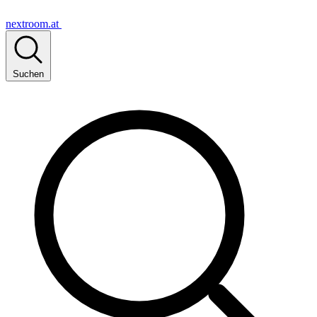
nextroom.at
Suchen