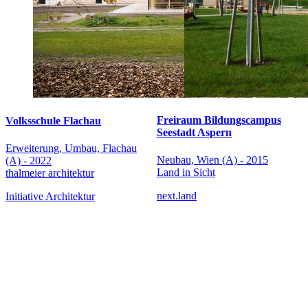
Freiraum Bildungscampus
Volksschule Flachau
Seestadt Aspern
Erweiterung, Umbau, Flachau
Neubau, Wien (A) - 2015
(A) - 2022
Land in Sicht
thalmeier architektur
next.land
Initiative Architektur