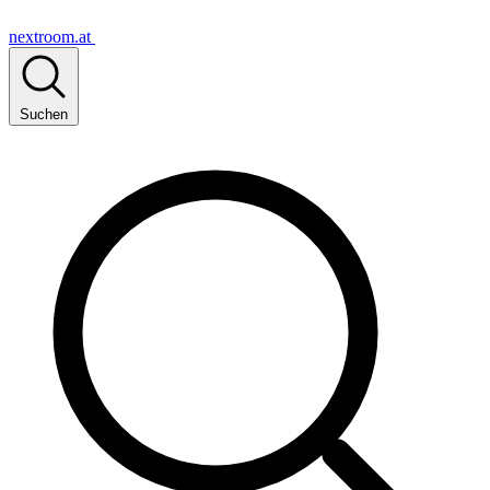
nextroom.at
Suchen