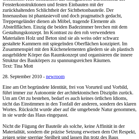
Fensterkonstruktionen und festen Einbauten mit der
zurückhaltenden Schlichtheit der Sichtbetonbauteile. Der
Innenausbau ist phantasievoll und doch pragmatisch gedacht,
Treppengeländer dienen als Möbel, tragende Elemente als
Abstellflächen. Einzig die beiden Badezimmer brechen mit dem
Gestaltungskonzept. Im Kontrast zu den roh verwendeten
Materialien Holz und Beton sind sie als weiss oder schwarz
gestaltete Kammern mit spiegelnden Oberflächen konzipiert. Im
Zusammenspiel mit den Küchenelementen gliedern sie als plastisch
ausgebildete Körper das Raumkonzept und organisieren die innere
Struktur des Baukörpers zu spannungsreichen Räumen.
Text: Tina Mott
28. September 2010 -
newroom
Eine am Ort begründete Identität, frei von Vorurteil und Vorbild,
führt immer zur Autonomie der architektonischen Disziplin zurück.
Um am Ort zu bestehen, bedarf es auch keines örtlichen Idioms,
nicht das Einstimmen in den Tonfall der anderen, sondern des klaren
Wortes. Rücksicht wurde aber auf die umgebende Natur genommen,
in sie wurde das Haus eingepasst.
Nicht die Fügung der Bauteile als solche, keine Affinität in der
Materialität, sondern die präzise Setzung erweisen dem Ort Respekt,
zeigen seine sperrige Steilheit und lassen ihn trotz des Baus