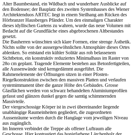
Alter Baumbestand, ein Wildbach und wunderbare Ausblicke auf
den Bodensee; der Bauplatz des zweiten Systemhauses des Wiener
Architektenduos ARTEC liegt in einem Steilhang am Rücken des
Hörbranzer Hausberges Pfänder. Um den einmaligen Charakter
dieses idyllischen Gartens zu wahren, wurde das neue Volumen mit
Bedacht auf die Grundfläche eines abgebrochenen Altbestandes
gesetzt.
Die Bauherren wünschten sich klare Formen, eine strenge Ästhetik.
Nichts sollte von der aussergewöhnlichen Atmosphäre dieses Ortes
ablenken. So entstand ein kühler Solitär aus roh belassenem
Sichtbeton, ein konstruktiv reduziertes Minimalhaus im Raster von
28o cm geplant. Tragende Elemente bestehen aus Betonfertigteilen,
alle Aussenwände sind kerngedämmt ausgeführt. Die
Rahmenelemente der Öffnungen sitzen in einer Pfosten-
Riegelkonstruktion zwischen den massiven Platten und verlaufen
systemimmanent über die ganze Höhe des Gebäudes. Grosse
Glasflächen werden von schwarz behandelten Aluminiumprofilen
gefasst und glänzen dunkel gegen die samtig schimmernden
Massivteile.
Der viergeschossige Körper ist in zwei übereinander liegende
unabhängige Raumeinheiten gegliedert, die zugeordneten
Aussenräume werden durch die Hanglage vom jeweiligen Niveau
aus zugänglich.
Im Inneren verbindet die Treppe als offener Luftraum alle
Geschosse. Hier kontrastiert das honigfarbene Lärchenholz der