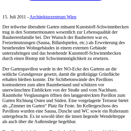
15. Juli 2011 -
Architekturzentrum Wien
Der teilweise überaltete Garten mitsamt Kunststoff-Schwimmbecken
trug in den Sommermonaten wesentlich zur Lebensqualität der
Bauherrenfamilie bei. Der Wunsch der Bauherren war es,
Freizeitnutzungen (Sauna, Billardspielen, etc.) als Erweiterung des
bestehenden Wohngebäudes in einem externen Gebäude
unterzubringen und das bestehende Kunststoff-Schwimmbecken
durch einen Biotop mit Schwimmmöglichkeit zu ersetzen.
Der Gartenpavillon wurde in der NO-Ecke des Gartens an die
seitliche Grundgrenze gesetzt, damit die großzügige Grünfläche
erhalten bleiben konnte. Die Sichtbetonwände des Pavillons
kontrastieren zum alten Baumbestand und schützen vor
unerwünschten Einblicken von der Straße und vom Nachbarn.
Raumhohe Verglasungen öffnen den langgestreckten Pavillon zum
Garten Richtung Osten und Süden. Eine vorgelagerte Terrasse bietet
als „Zimmer im Garten“ Platz für Feste. Im Kellergeschoss des
Pavillons wurden eine Sauna, Dusche und WC sowie ein Ruheraum
untergebracht. Es ist sowohl über die innen liegende Wendeltreppe
als auch über die Außenstiege begehbar.