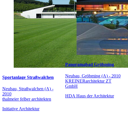
Panoramabad Gröbming
Neubau, Gröbming (A) - 2010
Sportanlage Straßwalchen
KREINERarchitektur ZT
GmbH
Neubau, Straßwalchen (A) -
2010
HDA Haus der Architektur
thalmeier felber architekten
Initiative Architektur