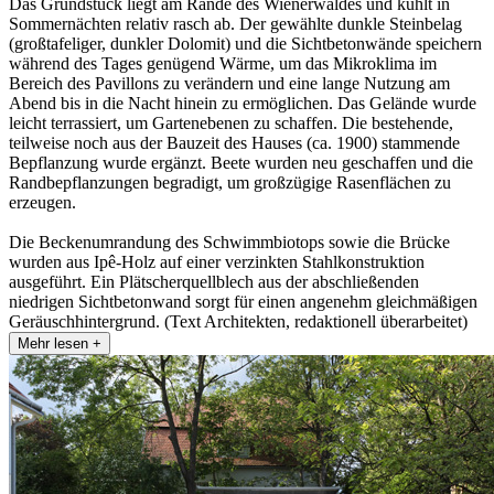
Das Grundstück liegt am Rande des Wienerwaldes und kühlt in
Sommernächten relativ rasch ab. Der gewählte dunkle Steinbelag
(großtafeliger, dunkler Dolomit) und die Sichtbetonwände speichern
während des Tages genügend Wärme, um das Mikroklima im
Bereich des Pavillons zu verändern und eine lange Nutzung am
Abend bis in die Nacht hinein zu ermöglichen. Das Gelände wurde
leicht terrassiert, um Gartenebenen zu schaffen. Die bestehende,
teilweise noch aus der Bauzeit des Hauses (ca. 1900) stammende
Bepflanzung wurde ergänzt. Beete wurden neu geschaffen und die
Randbepflanzungen begradigt, um großzügige Rasenflächen zu
erzeugen.
Die Beckenumrandung des Schwimmbiotops sowie die Brücke
wurden aus Ipê-Holz auf einer verzinkten Stahlkonstruktion
ausgeführt. Ein Plätscherquellblech aus der abschließenden
niedrigen Sichtbetonwand sorgt für einen angenehm gleichmäßigen
Geräuschhintergrund. (Text Architekten, redaktionell überarbeitet)
Mehr lesen +