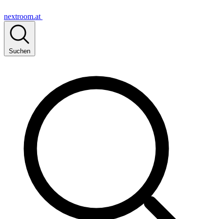
nextroom.at
Suchen