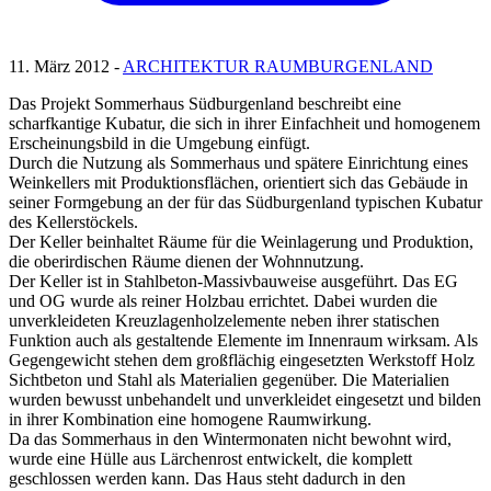
11. März 2012 -
ARCHITEKTUR RAUMBURGENLAND
Das Projekt Sommerhaus Südburgenland beschreibt eine
scharfkantige Kubatur, die sich in ihrer Einfachheit und homogenem
Erscheinungsbild in die Umgebung einfügt.
Durch die Nutzung als Sommerhaus und spätere Einrichtung eines
Weinkellers mit Produktionsflächen, orientiert sich das Gebäude in
seiner Formgebung an der für das Südburgenland typischen Kubatur
des Kellerstöckels.
Der Keller beinhaltet Räume für die Weinlagerung und Produktion,
die oberirdischen Räume dienen der Wohnnutzung.
Der Keller ist in Stahlbeton-Massivbauweise ausgeführt. Das EG
und OG wurde als reiner Holzbau errichtet. Dabei wurden die
unverkleideten Kreuzlagenholzelemente neben ihrer statischen
Funktion auch als gestaltende Elemente im Innenraum wirksam. Als
Gegengewicht stehen dem großflächig eingesetzten Werkstoff Holz
Sichtbeton und Stahl als Materialien gegenüber. Die Materialien
wurden bewusst unbehandelt und unverkleidet eingesetzt und bilden
in ihrer Kombination eine homogene Raumwirkung.
Da das Sommerhaus in den Wintermonaten nicht bewohnt wird,
wurde eine Hülle aus Lärchenrost entwickelt, die komplett
geschlossen werden kann. Das Haus steht dadurch in den