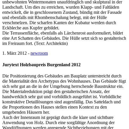
unbewohnten Wintermonaten unaufdringlich und skulptural in der
Landschaft. Um dies zu erreichen, wurden Klapp- und Faltläden
entwickelt, die in geschlossenem Zustand, bündig mit der Fassade
und ebenfalls mit Rhombenschalung belegt, mit der Hülle
verschmelzen. Die scharfen Kanten der Kubatur werden durch
Eckbleche aus Kupfer gebildet.
Die Terrassenfläche, ebenfalls als Lärchenrost ausformuliert, bildet
eine Art Schatten des Gebäudes. Die Hülle setzt sich so gestalterisch
im Freiraum fort. (Text: Architektin)
1. März 2012 -
newroom
Jurytext Holzbaupreis Burgenland 2012
Die Positionierung des Gebäudes am Bauplatz unterstreicht durch
die Materialität den Archetypus des Wohnhauses. Das Gebäude fügt
sich sehr gut an die in der Umgebung herrschende Baustruktur ein.
Die Materialreduktion prägt den gestalterischen Ansatz, der
handwerklich sehr gut und vorbildlich ausgeführt ist. Vorbildliche
konstruktive Detaillösungen sind augenfällig. Das Satteldach und
die Proportionen des Hauses stellen einen Kontext zu den
umgebenden Häusern her.
Auch der Innenraum ist geprägt durch die klare und sichtbare
Anwendung von Holz. Durch eine sorgfältige Anordnung der
Wandöffnungen werden anregende Sichtbeziehungen mit der