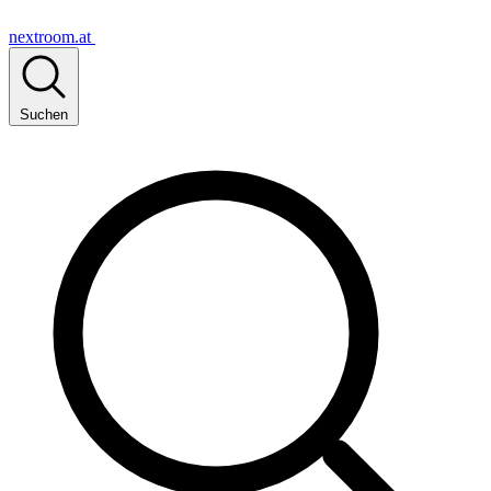
nextroom.at
Suchen