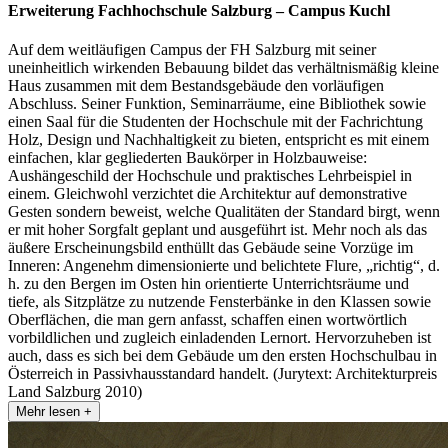
Erweiterung Fachhochschule Salzburg – Campus Kuchl
Auf dem weitläufigen Campus der FH Salzburg mit seiner
uneinheitlich wirkenden Bebauung bildet das verhältnismäßig kleine
Haus zusammen mit dem Bestandsgebäude den vorläufigen
Abschluss. Seiner Funktion, Seminarräume, eine Bibliothek sowie
einen Saal für die Studenten der Hochschule mit der Fachrichtung
Holz, Design und Nachhaltigkeit zu bieten, entspricht es mit einem
einfachen, klar gegliederten Baukörper in Holzbauweise:
Aushängeschild der Hochschule und praktisches Lehrbeispiel in
einem. Gleichwohl verzichtet die Architektur auf demonstrative
Gesten sondern beweist, welche Qualitäten der Standard birgt, wenn
er mit hoher Sorgfalt geplant und ausgeführt ist. Mehr noch als das
äußere Erscheinungsbild enthüllt das Gebäude seine Vorzüge im
Inneren: Angenehm dimensionierte und belichtete Flure, „richtig“, d.
h. zu den Bergen im Osten hin orientierte Unterrichtsräume und
tiefe, als Sitzplätze zu nutzende Fensterbänke in den Klassen sowie
Oberflächen, die man gern anfasst, schaffen einen wortwörtlich
vorbildlichen und zugleich einladenden Lernort. Hervorzuheben ist
auch, dass es sich bei dem Gebäude um den ersten Hochschulbau in
Österreich in Passivhausstandard handelt. (Jurytext: Architekturpreis
Land Salzburg 2010)
Mehr lesen +