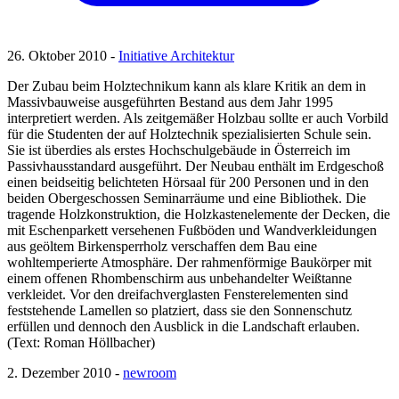
26. Oktober 2010 -
Initiative Architektur
Der Zubau beim Holztechnikum kann als klare Kritik an dem in
Massivbauweise ausgeführten Bestand aus dem Jahr 1995
interpretiert werden. Als zeitgemäßer Holzbau sollte er auch Vorbild
für die Studenten der auf Holztechnik spezialisierten Schule sein.
Sie ist überdies als erstes Hochschulgebäude in Österreich im
Passivhausstandard ausgeführt. Der Neubau enthält im Erdgeschoß
einen beidseitig belichteten Hörsaal für 200 Personen und in den
beiden Obergeschossen Seminarräume und eine Bibliothek. Die
tragende Holzkonstruktion, die Holzkastenelemente der Decken, die
mit Eschenparkett versehenen Fußböden und Wandverkleidungen
aus geöltem Birkensperrholz verschaffen dem Bau eine
wohltemperierte Atmosphäre. Der rahmenförmige Baukörper mit
einem offenen Rhombenschirm aus unbehandelter Weißtanne
verkleidet. Vor den dreifachverglasten Fensterelementen sind
feststehende Lamellen so platziert, dass sie den Sonnenschutz
erfüllen und dennoch den Ausblick in die Landschaft erlauben.
(Text: Roman Höllbacher)
2. Dezember 2010 -
newroom