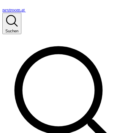
nextroom.at
Suchen