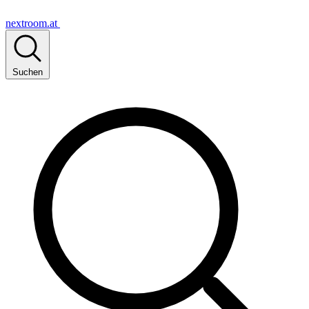
nextroom.at
Suchen