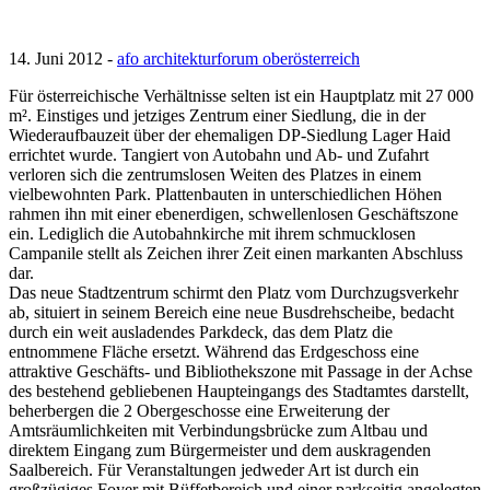
14. Juni 2012 -
afo architekturforum oberösterreich
Für österreichische Verhältnisse selten ist ein Hauptplatz mit 27 000
m². Einstiges und jetziges Zentrum einer Siedlung, die in der
Wiederaufbauzeit über der ehemaligen DP-Siedlung Lager Haid
errichtet wurde. Tangiert von Autobahn und Ab- und Zufahrt
verloren sich die zentrumslosen Weiten des Platzes in einem
vielbewohnten Park. Plattenbauten in unterschiedlichen Höhen
rahmen ihn mit einer ebenerdigen, schwellenlosen Geschäftszone
ein. Lediglich die Autobahnkirche mit ihrem schmucklosen
Campanile stellt als Zeichen ihrer Zeit einen markanten Abschluss
dar.
Das neue Stadtzentrum schirmt den Platz vom Durchzugsverkehr
ab, situiert in seinem Bereich eine neue Busdrehscheibe, bedacht
durch ein weit ausladendes Parkdeck, das dem Platz die
entnommene Fläche ersetzt. Während das Erdgeschoss eine
attraktive Geschäfts- und Bibliothekszone mit Passage in der Achse
des bestehend gebliebenen Haupteingangs des Stadtamtes darstellt,
beherbergen die 2 Obergeschosse eine Erweiterung der
Amtsräumlichkeiten mit Verbindungsbrücke zum Altbau und
direktem Eingang zum Bürgermeister und dem auskragenden
Saalbereich. Für Veranstaltungen jedweder Art ist durch ein
großzügiges Foyer mit Büffetbereich und einer parkseitig angelegten