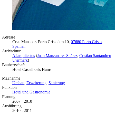
Adresse
Crta. Manacor- Porto Cristo km.10,
07680 Porto Cristo
,
Spanien
Architektur
A2arquitectos
(
Juan Manzanares Suárez
,
Cristian Santandreu
Utermark
)
Bauherrschaft
Hotel Castell dels Hams
Maßnahme
Umbau
,
Erweiterung
,
Sanierung
Funktion
Hotel und Gastronomie
Planung
2007 - 2010
Ausführung
2010 - 2011