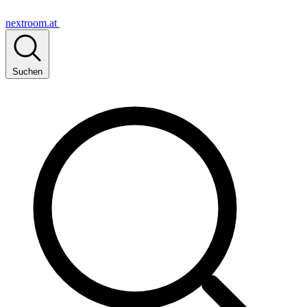
nextroom.at
Suchen