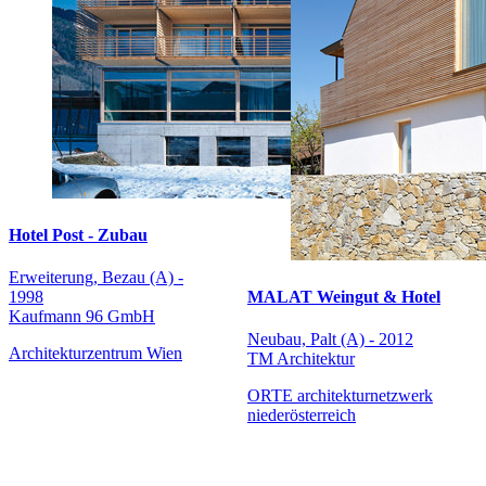
Hotel Post - Zubau
Erweiterung, Bezau (A) -
MALAT Weingut & Hotel
1998
Kaufmann 96 GmbH
Neubau, Palt (A) - 2012
Architekturzentrum Wien
TM Architektur
ORTE architekturnetzwerk
niederösterreich