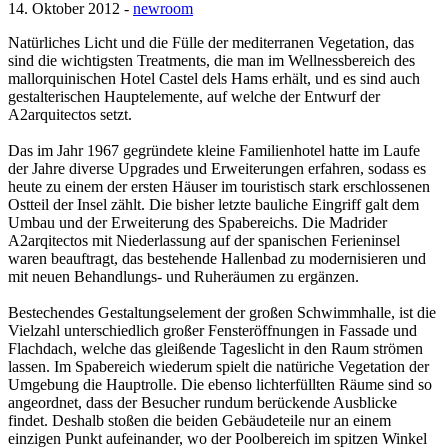
14. Oktober 2012 -
newroom
Natürliches Licht und die Fülle der mediterranen Vegetation, das
sind die wichtigsten Treatments, die man im Wellnessbereich des
mallorquinischen Hotel Castel dels Hams erhält, und es sind auch
gestalterischen Hauptelemente, auf welche der Entwurf der
A2arquitectos setzt.
Das im Jahr 1967 gegründete kleine Familienhotel hatte im Laufe
der Jahre diverse Upgrades und Erweiterungen erfahren, sodass es
heute zu einem der ersten Häuser im touristisch stark erschlossenen
Ostteil der Insel zählt. Die bisher letzte bauliche Eingriff galt dem
Umbau und der Erweiterung des Spabereichs. Die Madrider
A2arqitectos mit Niederlassung auf der spanischen Ferieninsel
waren beauftragt, das bestehende Hallenbad zu modernisieren und
mit neuen Behandlungs- und Ruheräumen zu ergänzen.
Bestechendes Gestaltungselement der großen Schwimmhalle, ist die
Vielzahl unterschiedlich großer Fensteröffnungen in Fassade und
Flachdach, welche das gleißende Tageslicht in den Raum strömen
lassen. Im Spabereich wiederum spielt die natüriche Vegetation der
Umgebung die Hauptrolle. Die ebenso lichterfüllten Räume sind so
angeordnet, dass der Besucher rundum berückende Ausblicke
findet. Deshalb stoßen die beiden Gebäudeteile nur an einem
einzigen Punkt aufeinander, wo der Poolbereich im spitzen Winkel