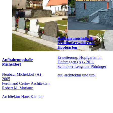
Aufbahrungshalle &
Friedhofserweiterung
Hopfgarten
Erweiterung, Hopfgarten in
Aufbahrungshalle
Defereggen (A) - 2011
Micheldorf
Schneider Lengauer Pühringer
Neubau, Micheldorf (A) -
aut. architektur und tirol
2005
Ferdinand Certov Architekten,
Robert M. Morianz
Architektur Haus Kärnten