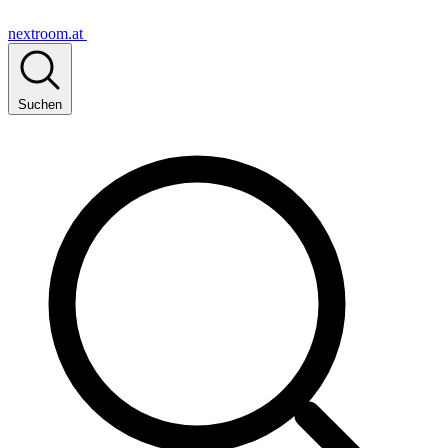
nextroom.at
Suchen