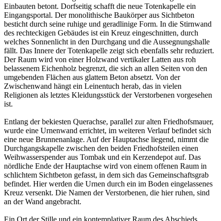
Einbauten betont. Dorfseitig schafft die neue Totenkapelle ein
Eingangsportal. Der monolithische Baukörper aus Sichtbeton
besticht durch seine ruhige und geradlinige Form. In die Stirnwand
des rechteckigen Gebäudes ist ein Kreuz eingeschnitten, durch
welches Sonnenlicht in den Durchgang und die Aussegnungshalle
fällt. Das Innere der Totenkapelle zeigt sich ebenfalls sehr reduziert.
Der Raum wird von einer Holzwand vertikaler Latten aus roh
belassenem Eichenholz begrenzt, die sich an allen Seiten von den
umgebenden Flächen aus glattem Beton absetzt. Von der
Zwischenwand hängt ein Leinentuch herab, das in vielen
Religionen als letztes Kleidungsstück der Verstorbenen vorgesehen
ist.
Entlang der bekiesten Querachse, parallel zur alten Friedhofsmauer,
wurde eine Urnenwand errichtet, im weiteren Verlauf befindet sich
eine neue Brunnenanlage. Auf der Hauptachse liegend, nimmt die
Durchgangskapelle zwischen den beiden Friedhofsteilen einen
Weihwasserspender aus Tombak und ein Kerzendepot auf. Das
nördliche Ende der Hauptachse wird von einem offenen Raum in
schlichtem Sichtbeton gefasst, in dem sich das Gemeinschaftsgrab
befindet. Hier werden die Urnen durch ein im Boden eingelassenes
Kreuz versenkt. Die Namen der Verstorbenen, die hier ruhen, sind
an der Wand angebracht.
Ein Ort der Stille und ein kontemplativer Raum des Abschieds