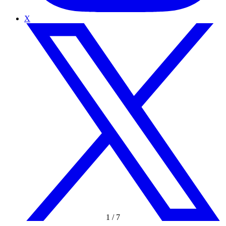
X
1
/
7