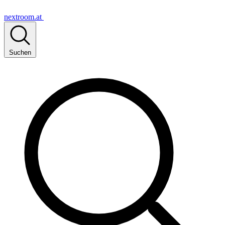
nextroom.at
Suchen