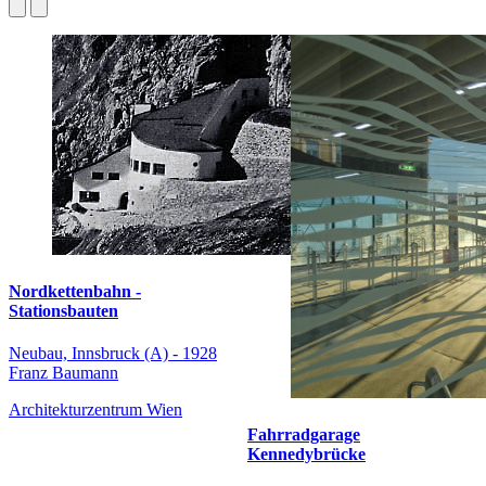
Nordkettenbahn -
Stationsbauten
Neubau, Innsbruck (A) - 1928
Franz Baumann
Architekturzentrum Wien
Fahrradgarage
Kennedybrücke