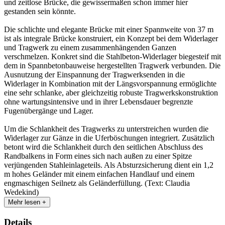
und zeitlose Brücke, die gewissermaßen schon immer hier
gestanden sein könnte.
Die schlichte und elegante Brücke mit einer Spannweite von 37 m
ist als integrale Brücke konstruiert, ein Konzept bei dem Widerlager
und Tragwerk zu einem zusammenhängenden Ganzen
verschmelzen. Konkret sind die Stahlbeton-Widerlager biegesteif mit
dem in Spannbetonbauweise hergestellten Tragwerk verbunden. Die
Ausnutzung der Einspannung der Tragwerksenden in die
Widerlager in Kombination mit der Längsvorspannung ermöglichte
eine sehr schlanke, aber gleichzeitig robuste Tragwerkskonstruktion
ohne wartungsintensive und in ihrer Lebensdauer begrenzte
Fugenübergänge und Lager.
Um die Schlankheit des Tragwerks zu unterstreichen wurden die
Widerlager zur Gänze in die Uferböschungen integriert. Zusätzlich
betont wird die Schlankheit durch den seitlichen Abschluss des
Randbalkens in Form eines sich nach außen zu einer Spitze
verjüngenden Stahleinlageteils. Als Absturzsicherung dient ein 1,2
m hohes Geländer mit einem einfachen Handlauf und einem
engmaschigen Seilnetz als Geländerfüllung. (Text: Claudia
Wedekind)
Mehr lesen +
Details