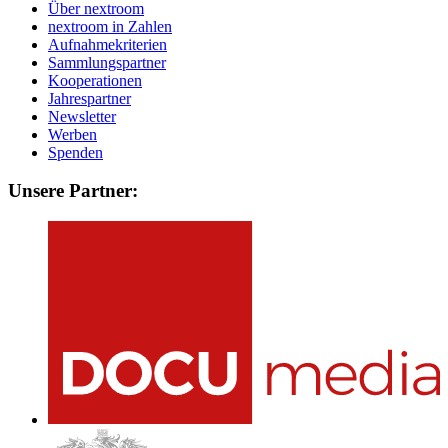
Über nextroom
nextroom in Zahlen
Aufnahmekriterien
Sammlungspartner
Kooperationen
Jahrespartner
Newsletter
Werben
Spenden
Unsere Partner: