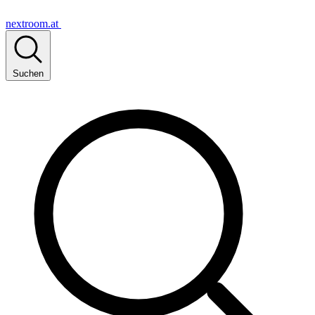
nextroom.at
Suchen