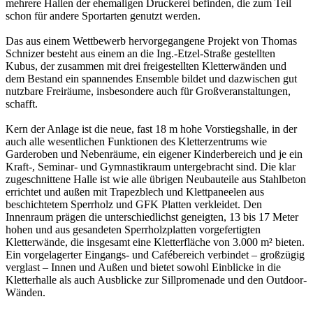
mehrere Hallen der ehemaligen Druckerei befinden, die zum Teil
schon für andere Sportarten genutzt werden.
Das aus einem Wettbewerb hervorgegangene Projekt von Thomas
Schnizer besteht aus einem an die Ing.-Etzel-Straße gestellten
Kubus, der zusammen mit drei freigestellten Kletterwänden und
dem Bestand ein spannendes Ensemble bildet und dazwischen gut
nutzbare Freiräume, insbesondere auch für Großveranstaltungen,
schafft.
Kern der Anlage ist die neue, fast 18 m hohe Vorstiegshalle, in der
auch alle wesentlichen Funktionen des Kletterzentrums wie
Garderoben und Nebenräume, ein eigener Kinderbereich und je ein
Kraft-, Seminar- und Gymnastikraum untergebracht sind. Die klar
zugeschnittene Halle ist wie alle übrigen Neubauteile aus Stahlbeton
errichtet und außen mit Trapezblech und Klettpaneelen aus
beschichtetem Sperrholz und GFK Platten verkleidet. Den
Innenraum prägen die unterschiedlichst geneigten, 13 bis 17 Meter
hohen und aus gesandeten Sperrholzplatten vorgefertigten
Kletterwände, die insgesamt eine Kletterfläche von 3.000 m² bieten.
Ein vorgelagerter Eingangs- und Cafébereich verbindet – großzügig
verglast – Innen und Außen und bietet sowohl Einblicke in die
Kletterhalle als auch Ausblicke zur Sillpromenade und den Outdoor-
Wänden.