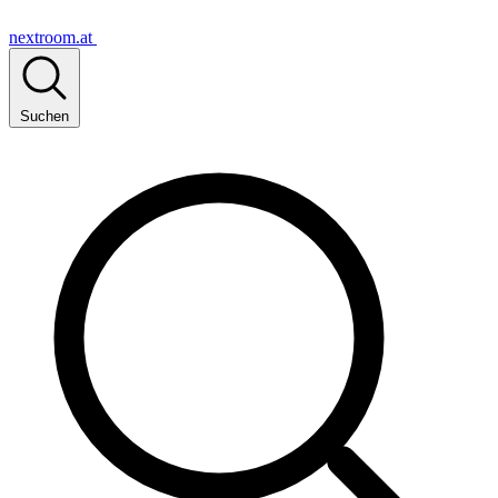
nextroom.at
Suchen