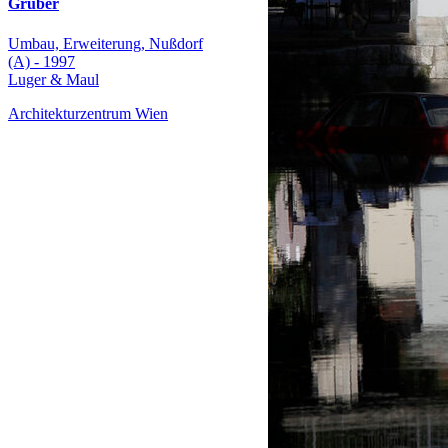
Gruber
Umbau, Erweiterung, Nußdorf
(A) - 1997
Luger & Maul
Architekturzentrum Wien