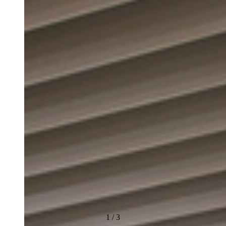
1
/
3