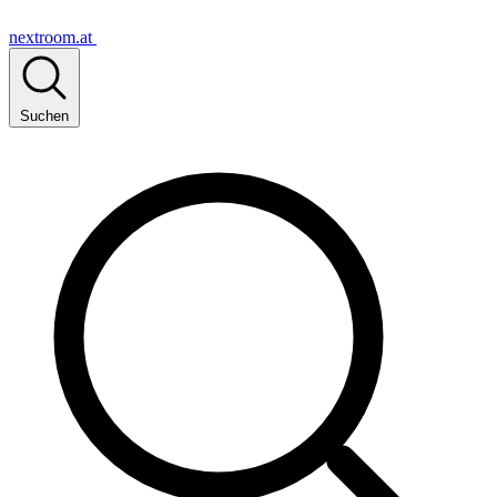
nextroom.at
Suchen