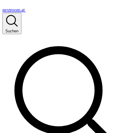
nextroom.at
Suchen